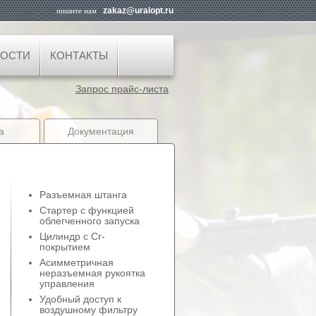
zakaz@uralopt.ru
пишите нам
ОСТИ
КОНТАКТЫ
Запрос прайс-листа
а
Документация
Разъемная штанга
Стартер с функцией
облегченного запуска
Цилиндр с Cr-
покрытием
Асимметричная
неразъемная рукоятка
управления
Удобный доступ к
воздушному фильтру