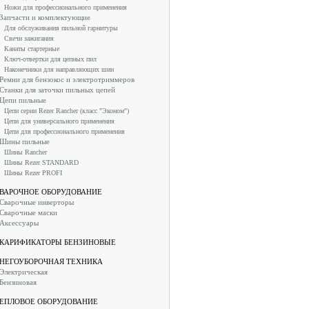
Ножи для профессионального применения
Запчасти и комплектующие
Для обслуживания пильной гарнитуры
Свечи зажигания
Канаты стартерные
Ключ-отвертки для цепных пил
Наконечники для направляющих шин
Ремни для бензокос и электротриммеров
Станки для заточки пильных цепей
Цепи пильные
Цепи серии Rezer Rancher (класс "Эконом")
Цепи для универсального применения
Цепи для профессионального применения
Шины пильные
Шины Rancher
Шины Rezer STANDARD
Шины Rezer PROFI
ВАРОЧНОЕ ОБОРУДОВАНИЕ
Сварочные инверторы
Сварочные маски
Аксессуары
КАРИФИКАТОРЫ БЕНЗИНОВЫЕ
НЕГОУБОРОЧНАЯ ТЕХНИКА
Электрическая
Бензиновая
ЕПЛОВОЕ ОБОРУДОВАНИЕ