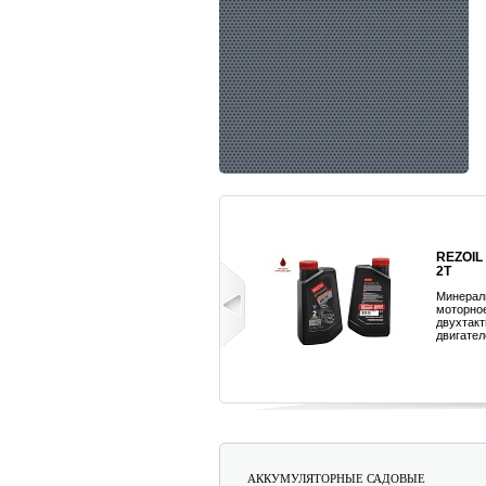
КЛЮЧ-ОТВЕРТКА
REZOIL
REZER 1319-151
2T
ШЛИЦЕВАЯ
Минерал
моторно
двухтак
двигател
Подробнее...
АККУМУЛЯТОРНЫЕ САДОВЫЕ