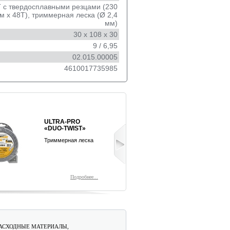
 с твердосплавными резцами (230
мм x 48Т), триммерная леска (Ø 2,4
мм)
30 х 108 х 30
9 / 6,95
02.015.00005
4610017735985
ULTRA-PRO
REZOIL ULT
«DUO-TWIST»
Полусинтетич
моторное мас
Триммерная леска
двухтактных
двигателей
Подробнее...
Подр
АСХОДНЫЕ МАТЕРИАЛЫ,