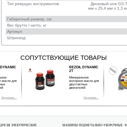
Тип режущих инструментов:
Дисковый нож GS-T
мм х 25,4 мм х 1,3 
Габаритный размер, см:
Вес брутто / нетто, кг:
Артикул:
Штрихкод:
СОПУТСТВУЮЩИЕ ТОВАРЫ
 DYNAMIC
REZOIL DYNAMIC
2T
ьное
Минеральное
е масло для
моторное масло для
тных
двухтактных
ей
двигателей
Подробнее...
Подробнее...
ДРЕЛИ ЭЛЕКТРИЧЕСКИЕ
МАШИНЫ ПОДМЕТАЛЬНО-УБОРОЧНЫЕ
Р