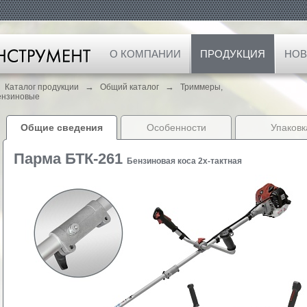
О КОМПАНИИ
ПРОДУКЦИЯ
НОВ
→
→
Каталог продукции
Общий каталог
Триммеры,
ензиновые
Общие сведения
Особенности
Упаковк
Парма БТК-261
Бензиновая коса 2x-тактная