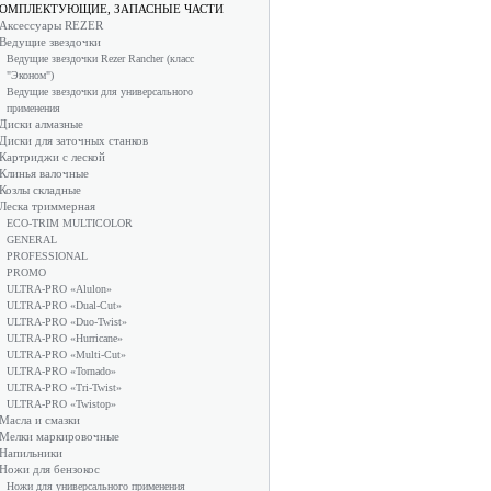
ОМПЛЕКТУЮЩИЕ, ЗАПАСНЫЕ ЧАСТИ
Аксессуары REZER
Ведущие звездочки
Ведущие звездочки Rezer Rancher (класс
"Эконом")
Ведущие звездочки для универсального
применения
Диски алмазные
Диски для заточных станков
Картриджи с леской
Клинья валочные
Козлы складные
Леска триммерная
ECO-TRIM MULTICOLOR
GENERAL
PROFESSIONAL
PROMO
ULTRA-PRO «Alulon»
ULTRA-PRO «Dual-Cut»
ULTRA-PRO «Duo-Twist»
ULTRA-PRO «Hurricane»
ULTRA-PRO «Multi-Cut»
ULTRA-PRO «Tornado»
ULTRA-PRO «Tri-Twist»
ULTRA-PRO «Twistop»
Масла и смазки
Мелки маркировочные
Напильники
Ножи для бензокос
Ножи для универсального применения