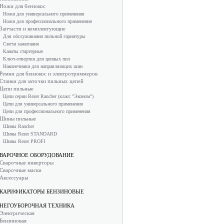
Ножи для бензокос
Ножи для универсального применения
Ножи для профессионального применения
Запчасти и комплектующие
Для обслуживания пильной гарнитуры
Свечи зажигания
Канаты стартерные
Ключ-отвертки для цепных пил
Наконечники для направляющих шин
Ремни для бензокос и электротриммеров
Станки для заточки пильных цепей
Цепи пильные
Цепи серии Rezer Rancher (класс "Эконом")
Цепи для универсального применения
Цепи для профессионального применения
Шины пильные
Шины Rancher
Шины Rezer STANDARD
Шины Rezer PROFI
ВАРОЧНОЕ ОБОРУДОВАНИЕ
Сварочные инверторы
Сварочные маски
Аксессуары
КАРИФИКАТОРЫ БЕНЗИНОВЫЕ
НЕГОУБОРОЧНАЯ ТЕХНИКА
Электрическая
Бензиновая