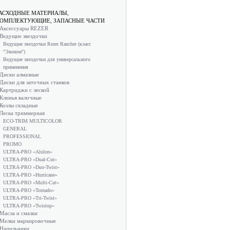
АСХОДНЫЕ МАТЕРИАЛЫ,
ОМПЛЕКТУЮЩИЕ, ЗАПАСНЫЕ ЧАСТИ
Аксессуары REZER
Ведущие звездочки
Ведущие звездочки Rezer Rancher (класс
"Эконом")
Ведущие звездочки для универсального
применения
Диски алмазные
Диски для заточных станков
Картриджи с леской
Клинья валочные
Козлы складные
Леска триммерная
ECO-TRIM MULTICOLOR
GENERAL
PROFESSIONAL
PROMO
ULTRA-PRO «Alulon»
ULTRA-PRO «Dual-Cut»
ULTRA-PRO «Duo-Twist»
ULTRA-PRO «Hurricane»
ULTRA-PRO «Multi-Cut»
ULTRA-PRO «Tornado»
ULTRA-PRO «Tri-Twist»
ULTRA-PRO «Twistop»
Масла и смазки
Мелки маркировочные
Напильники