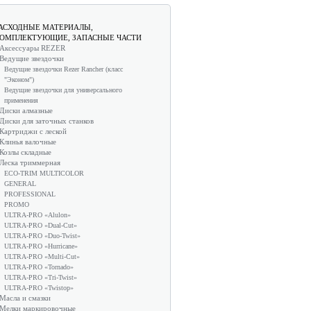
АСХОДНЫЕ МАТЕРИАЛЫ,
ОМПЛЕКТУЮЩИЕ, ЗАПАСНЫЕ ЧАСТИ
Аксессуары REZER
Ведущие звездочки
Ведущие звездочки Rezer Rancher (класс
"Эконом")
Ведущие звездочки для универсального
применения
Диски алмазные
Диски для заточных станков
Картриджи с леской
Клинья валочные
Козлы складные
Леска триммерная
ECO-TRIM MULTICOLOR
GENERAL
PROFESSIONAL
PROMO
ULTRA-PRO «Alulon»
ULTRA-PRO «Dual-Cut»
ULTRA-PRO «Duo-Twist»
ULTRA-PRO «Hurricane»
ULTRA-PRO «Multi-Cut»
ULTRA-PRO «Tornado»
ULTRA-PRO «Tri-Twist»
ULTRA-PRO «Twistop»
Масла и смазки
Мелки маркировочные