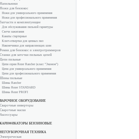
Напильники
Ножи для бензокос
Ножи для универсального применения
Ножи для профессионального применения
Запчасти и комплектующие
Для обслуживания пильной гарнитуры
Свечи зажигания
Канаты стартерные
Ключ-отвертки для цепных пил
Наконечники для направляющих шин
Ремни для бензокос и электротриммеров
Станки для заточки пильных цепей
Цепи пильные
Цепи серии Rezer Rancher (класс "Эконом")
Цепи для универсального применения
Цепи для профессионального применения
Шины пильные
Шины Rancher
Шины Rezer STANDARD
Шины Rezer PROFI
ВАРОЧНОЕ ОБОРУДОВАНИЕ
Сварочные инверторы
Сварочные маски
Аксессуары
КАРИФИКАТОРЫ БЕНЗИНОВЫЕ
НЕГОУБОРОЧНАЯ ТЕХНИКА
Электрическая