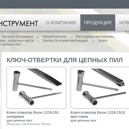
О КОМПАНИИ
ПРОДУКЦИЯ
НОВ
→
→
Каталог продукции
Общий каталог
Расходные материалы,
→
→
щие, запасные части
Запчасти и комплектующие
Ключ-
я цепных пил
КЛЮЧ-ОТВЕРТКИ ДЛЯ ЦЕПНЫХ ПИЛ
Ключ-отвертка Rezer 1319-151
Ключ-отвертка Rezer 1319-151X
шлицевая
крестовая
для цепных пил
для цепных пил
Подходит для бензопил:
Partner