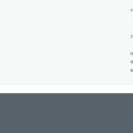
Т
Т
Н
Р
К