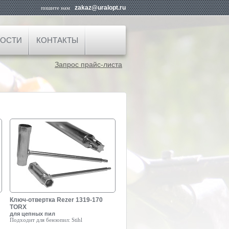
zakaz@uralopt.ru
пишите нам
ОСТИ
КОНТАКТЫ
Запрос прайс-листа
Ключ-отвертка Rezer 1319-170
TORX
для цепных пил
Подходит для бензопил:
Stihl