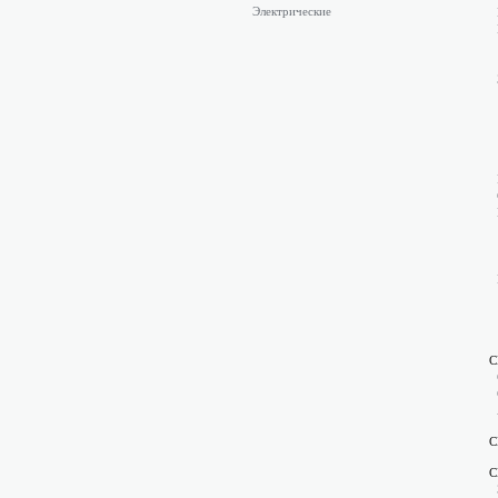
Электрические
С
С
С