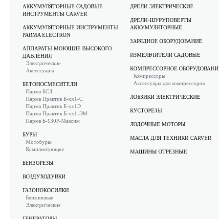
АККУМУЛЯТОРНЫЕ САДОВЫЕ
ДРЕЛИ ЭЛЕКТРИЧЕСКИЕ
ИНСТРУМЕНТЫ CARVER
ДРЕЛИ-ШУРУПОВЕРТЫ
АККУМУЛЯТОРНЫЕ ИНСТРУМЕНТЫ
АККУМУЛЯТОРНЫЕ
PARMA ELECTRON
ЗАРЯДНОЕ ОБОРУДОВАНИЕ
АППАРАТЫ МОЮЩИЕ ВЫСОКОГО
ИЗМЕЛЬЧИТЕЛИ САДОВЫЕ
ДАВЛЕНИЯ
Электрические
КОМПРЕССОРНОЕ ОБОРУДОВАНИ
Аксессуары
Компрессоры
Аксессуары для компрессоров
БЕТОНОСМЕСИТЕЛИ
Парма БСЛ
ЛОБЗИКИ ЭЛЕКТРИЧЕСКИЕ
Парма Практик Б-хх1-С
Парма Практик Б-хх1Э
КУСТОРЕЗЫ
Парма Практик Б-хх1-ЭМ
Парма Б-130Р-Максим
ЛОДОЧНЫЕ МОТОРЫ
БУРЫ
МАСЛА ДЛЯ ТЕХНИКИ CARVER
Мотобуры
Комплектующие
МАШИНЫ ОТРЕЗНЫЕ
БЕНЗОРЕЗЫ
ВОЗДУХОДУВКИ
ГАЗОНОКОСИЛКИ
Бензиновые
Электрические
ГЕНЕРАТОРЫ