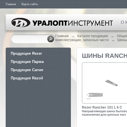
Главная
Карта сайта
О 
→
→
Главная
Каталог продукции
Общий
→
комплектующие, запасные части
Шины
Продукция Rezer
ШИНЫ RANC
Продукция Парма
Продукция Carver
Продукция Rezoil
Rezer Rancher 101 L 6 C
Направляющая шина бытов
назначения для цепных пил