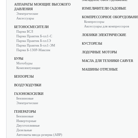
АППАРАТЫ МОЮЩИЕ ВЫСОКОГО
ИЗМЕЛЬЧИТЕЛИ САДОВЫЕ
ДАВЛЕНИЯ
Электрические
КОМПРЕССОРНОЕ ОБОРУДОВАНИ
Аксессуары
Компрессоры
Аксессуары для компрессоров
БЕТОНОСМЕСИТЕЛИ
Парма БСЛ
ЛОБЗИКИ ЭЛЕКТРИЧЕСКИЕ
Парма Практик Б-хх1-С
Парма Практик Б-хх1Э
КУСТОРЕЗЫ
Парма Практик Б-хх1-ЭМ
Парма Б-130Р-Максим
ЛОДОЧНЫЕ МОТОРЫ
БУРЫ
МАСЛА ДЛЯ ТЕХНИКИ CARVER
Мотобуры
Комплектующие
МАШИНЫ ОТРЕЗНЫЕ
БЕНЗОРЕЗЫ
ВОЗДУХОДУВКИ
ГАЗОНОКОСИЛКИ
Бензиновые
Электрические
ГЕНЕРАТОРЫ
Бензиновые
Инверторные
Двухтопливные
Дизельные
Автоматы ввода резерва (АВР)