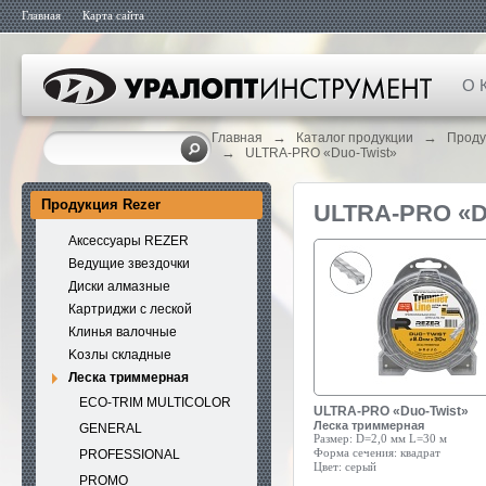
Главная
Карта сайта
О 
→
→
Главная
Каталог продукции
Проду
→
ULTRA-PRO «Duo-Twist»
Продукция Rezer
ULTRA-PRO «
Аксессуары REZER
Ведущие звездочки
Диски алмазные
Картриджи с леской
Клинья валочные
Kозлы складные
Леска триммерная
ECO-TRIM MULTICOLOR
ULTRA-PRO «Duo-Twist»
Леска триммерная
GENERAL
Размер:
D=2,0 мм L=30 м
Форма сечения:
квадрат
PROFESSIONAL
Цвет:
серый
PROMO