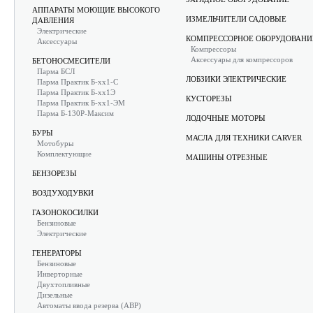
АППАРАТЫ МОЮЩИЕ ВЫСОКОГО
ИЗМЕЛЬЧИТЕЛИ САДОВЫЕ
ДАВЛЕНИЯ
Электрические
КОМПРЕССОРНОЕ ОБОРУДОВАНИ
Аксессуары
Компрессоры
Аксессуары для компрессоров
БЕТОНОСМЕСИТЕЛИ
Парма БСЛ
ЛОБЗИКИ ЭЛЕКТРИЧЕСКИЕ
Парма Практик Б-хх1-С
Парма Практик Б-хх1Э
КУСТОРЕЗЫ
Парма Практик Б-хх1-ЭМ
Парма Б-130Р-Максим
ЛОДОЧНЫЕ МОТОРЫ
БУРЫ
МАСЛА ДЛЯ ТЕХНИКИ CARVER
Мотобуры
Комплектующие
МАШИНЫ ОТРЕЗНЫЕ
БЕНЗОРЕЗЫ
ВОЗДУХОДУВКИ
ГАЗОНОКОСИЛКИ
Бензиновые
Электрические
ГЕНЕРАТОРЫ
Бензиновые
Инверторные
Двухтопливные
Дизельные
Автоматы ввода резерва (АВР)