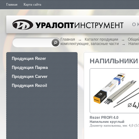
Главная
Карта сайта
О 
→
→
Главная
Каталог продукции
Общий
→
комплектующие, запасные части
Напи
Продукция Rezer
НАПИЛЬНИКИ
Продукция Парма
Продукция Carver
Продукция Rezoil
Rezer PROFI 4.0
Напильник круглый
Диаметр напильника, мм:
4,0 (5/