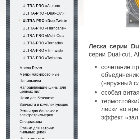
ULTRA-PRO «Alulon»
ULTRA-PRO «Dual-Cut»
ULTRA-PRO «Duo-Twist»
ULTRA-PRO «Hurricane»
ULTRA-PRO «Multi-Cut»
ULTRA-PRO «Tornado»
Леска серии Du
ULTRA-PRO «Tri-Twist»
серии Dual-cut, Al
ULTRA-PRO «Twistop»
сочетание пр
Масла Rezer
объединению
Мелки маркировочные
Напильники
(наружный сл
Направляющие шины для
особая вита
цепных пил
Ножи для бензокос
термостойки
Запчасти и комплектующие
лески во вр
Ремни для бензокос и
электротриммеров
эффект «зал
Спецодежда
Станки для заточки
пильных цепей
Цепи пильные