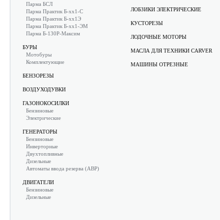
Парма БСЛ
ЛОБЗИКИ ЭЛЕКТРИЧЕСКИЕ
Парма Практик Б-хх1-С
Парма Практик Б-хх1Э
КУСТОРЕЗЫ
Парма Практик Б-хх1-ЭМ
Парма Б-130Р-Максим
ЛОДОЧНЫЕ МОТОРЫ
БУРЫ
МАСЛА ДЛЯ ТЕХНИКИ CARVER
Мотобуры
Комплектующие
МАШИНЫ ОТРЕЗНЫЕ
БЕНЗОРЕЗЫ
ВОЗДУХОДУВКИ
ГАЗОНОКОСИЛКИ
Бензиновые
Электрические
ГЕНЕРАТОРЫ
Бензиновые
Инверторные
Двухтопливные
Дизельные
Автоматы ввода резерва (АВР)
ДВИГАТЕЛИ
Бензиновые
Дизельные