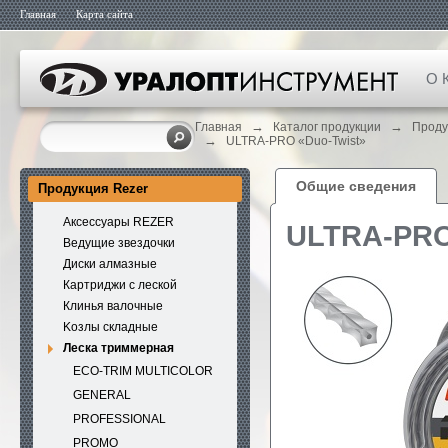
Главная
Карта сайта
О 
→
→
Главная
Каталог продукции
Проду
→
ULTRA-PRO «Duo-Twist»
Общие сведения
Продукция Rezer
Аксессуары REZER
ULTRA-PRO
Ведущие звездочки
Диски алмазные
Картриджи с леской
Клинья валочные
Kозлы складные
Леска триммерная
ECO-TRIM MULTICOLOR
GENERAL
PROFESSIONAL
PROMO