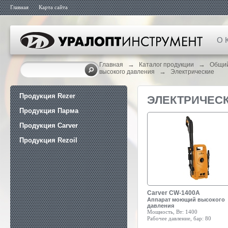
Главная
Карта сайта
О 
→
→
Главная
Каталог продукции
Общий
→
высокого давления
Электрические
Продукция Rezer
ЭЛЕКТРИЧЕС
Продукция Парма
Продукция Carver
Продукция Rezoil
Carver CW-1400A
Аппарат моющий высокого
давления
Мощность, Вт:
1400
Рабочее давление, бар:
80