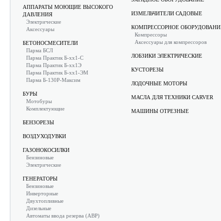
АППАРАТЫ МОЮЩИЕ ВЫСОКОГО
ИЗМЕЛЬЧИТЕЛИ САДОВЫЕ
ДАВЛЕНИЯ
Электрические
КОМПРЕССОРНОЕ ОБОРУДОВАНИ
Аксессуары
Компрессоры
Аксессуары для компрессоров
БЕТОНОСМЕСИТЕЛИ
Парма БСЛ
ЛОБЗИКИ ЭЛЕКТРИЧЕСКИЕ
Парма Практик Б-хх1-С
Парма Практик Б-хх1Э
КУСТОРЕЗЫ
Парма Практик Б-хх1-ЭМ
Парма Б-130Р-Максим
ЛОДОЧНЫЕ МОТОРЫ
БУРЫ
МАСЛА ДЛЯ ТЕХНИКИ CARVER
Мотобуры
Комплектующие
МАШИНЫ ОТРЕЗНЫЕ
БЕНЗОРЕЗЫ
ВОЗДУХОДУВКИ
ГАЗОНОКОСИЛКИ
Бензиновые
Электрические
ГЕНЕРАТОРЫ
Бензиновые
Инверторные
Двухтопливные
Дизельные
Автоматы ввода резерва (АВР)