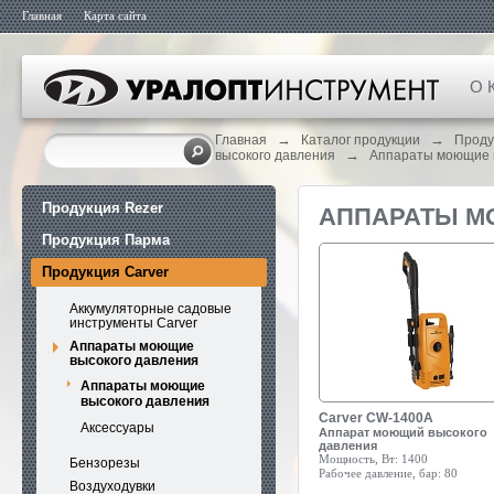
Главная
Карта сайта
О 
→
→
Главная
Каталог продукции
Проду
→
высокого давления
Аппараты моющие 
Продукция Rezer
АППАРАТЫ М
Продукция Парма
Продукция Carver
Аккумуляторные садовые
инструменты Carver
Аппараты моющие
высокого давления
Аппараты моющие
высокого давления
Carver CW-1400A
Аксессуары
Аппарат моющий высокого
давления
Мощность, Вт:
1400
Бензорезы
Рабочее давление, бар:
80
Воздуходувки