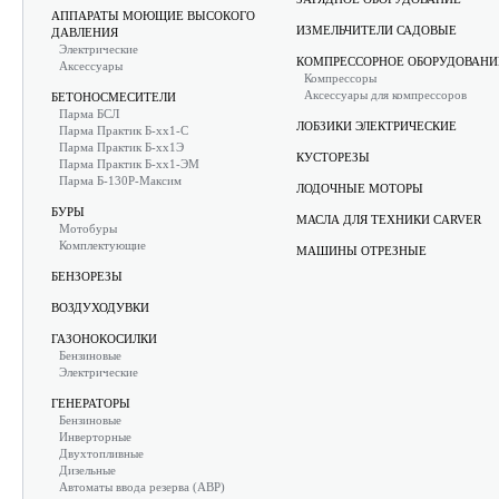
АППАРАТЫ МОЮЩИЕ ВЫСОКОГО
ИЗМЕЛЬЧИТЕЛИ САДОВЫЕ
ДАВЛЕНИЯ
Электрические
КОМПРЕССОРНОЕ ОБОРУДОВАНИ
Аксессуары
Компрессоры
Аксессуары для компрессоров
БЕТОНОСМЕСИТЕЛИ
Парма БСЛ
ЛОБЗИКИ ЭЛЕКТРИЧЕСКИЕ
Парма Практик Б-хх1-С
Парма Практик Б-хх1Э
КУСТОРЕЗЫ
Парма Практик Б-хх1-ЭМ
Парма Б-130Р-Максим
ЛОДОЧНЫЕ МОТОРЫ
БУРЫ
МАСЛА ДЛЯ ТЕХНИКИ CARVER
Мотобуры
Комплектующие
МАШИНЫ ОТРЕЗНЫЕ
БЕНЗОРЕЗЫ
ВОЗДУХОДУВКИ
ГАЗОНОКОСИЛКИ
Бензиновые
Электрические
ГЕНЕРАТОРЫ
Бензиновые
Инверторные
Двухтопливные
Дизельные
Автоматы ввода резерва (АВР)