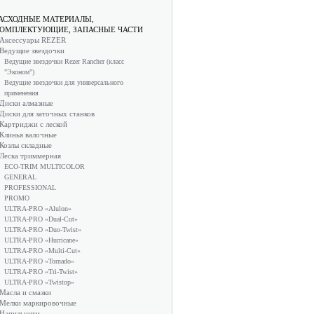
АСХОДНЫЕ МАТЕРИАЛЫ,
ОМПЛЕКТУЮЩИЕ, ЗАПАСНЫЕ ЧАСТИ
Аксессуары REZER
Ведущие звездочки
Ведущие звездочки Rezer Rancher (класс
"Эконом")
Ведущие звездочки для универсального
применения
Диски алмазные
Диски для заточных станков
Картриджи с леской
Клинья валочные
Козлы складные
Леска триммерная
ECO-TRIM MULTICOLOR
GENERAL
PROFESSIONAL
PROMO
ULTRA-PRO «Alulon»
ULTRA-PRO «Dual-Cut»
ULTRA-PRO «Duo-Twist»
ULTRA-PRO «Hurricane»
ULTRA-PRO «Multi-Cut»
ULTRA-PRO «Tornado»
ULTRA-PRO «Tri-Twist»
ULTRA-PRO «Twistop»
Масла и смазки
Мелки маркировочные
Напильники