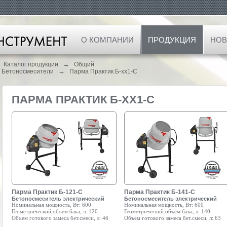
О КОМПАНИИ
ПРОДУКЦИЯ
НОВ
→
Каталог продукции
Общий
→
Бетоносмесители
Парма Практик Б-хх1-С
ПАРМА ПРАКТИК Б-ХХ1-С
Парма Практик Б-121-С
Парма Практик Б-141-С
Бетоносмеситель электрический
Бетоносмеситель электрический
Номинальная мощность, Вт:
600
Номинальная мощность, Вт:
600
Геометрический объем бака, л:
120
Геометрический объем бака, л:
140
Объем готового замеса бет.смеси, л:
46
Объем готового замеса бет.смеси, л:
63