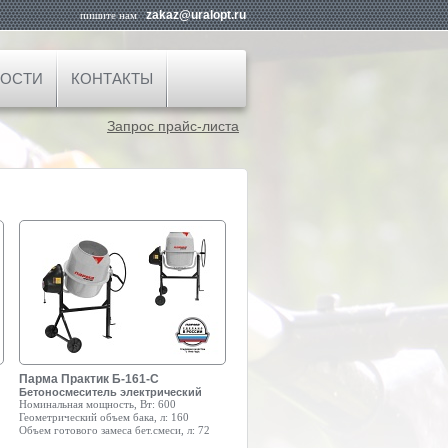
zakaz@uralopt.ru
пишите нам
ОСТИ
КОНТАКТЫ
Запрос прайс-листа
Парма Практик Б-161-С
Бетоносмеситель электрический
Номинальная мощность, Вт:
600
Геометрический объем бака, л:
160
Объем готового замеса бет.смеси, л:
72