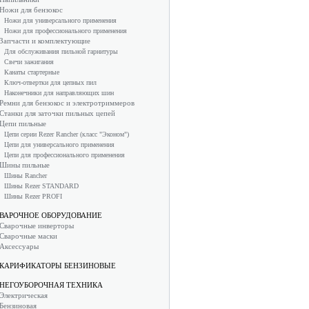
Ножи для бензокос
Ножи для универсального применения
Ножи для профессионального применения
Запчасти и комплектующие
Для обслуживания пильной гарнитуры
Свечи зажигания
Канаты стартерные
Ключ-отвертки для цепных пил
Наконечники для направляющих шин
Ремни для бензокос и электротриммеров
Станки для заточки пильных цепей
Цепи пильные
Цепи серии Rezer Rancher (класс "Эконом")
Цепи для универсального применения
Цепи для профессионального применения
Шины пильные
Шины Rancher
Шины Rezer STANDARD
Шины Rezer PROFI
ВАРОЧНОЕ ОБОРУДОВАНИЕ
Сварочные инверторы
Сварочные маски
Аксессуары
КАРИФИКАТОРЫ БЕНЗИНОВЫЕ
НЕГОУБОРОЧНАЯ ТЕХНИКА
Электрическая
Бензиновая