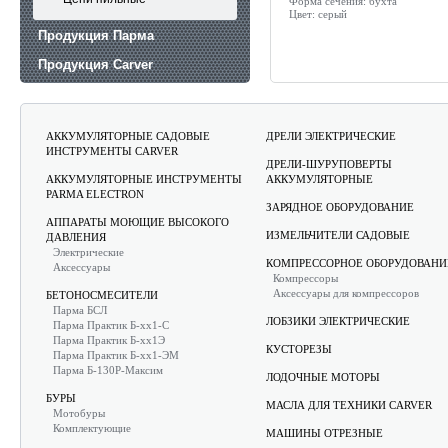
Форма сечения:
бухта
Цвет:
серый
Продукция Парма
Продукция Carver
Продукция Rezoil
АККУМУЛЯТОРНЫЕ САДОВЫЕ
ДРЕЛИ ЭЛЕКТРИЧЕСКИЕ
ИНСТРУМЕНТЫ CARVER
ДРЕЛИ-ШУРУПОВЕРТЫ
АККУМУЛЯТОРНЫЕ ИНСТРУМЕНТЫ
АККУМУЛЯТОРНЫЕ
PARMA ELECTRON
ЗАРЯДНОЕ ОБОРУДОВАНИЕ
АППАРАТЫ МОЮЩИЕ ВЫСОКОГО
ИЗМЕЛЬЧИТЕЛИ САДОВЫЕ
ДАВЛЕНИЯ
Электрические
КОМПРЕССОРНОЕ ОБОРУДОВАНИ
Аксессуары
Компрессоры
Аксессуары для компрессоров
БЕТОНОСМЕСИТЕЛИ
Парма БСЛ
ЛОБЗИКИ ЭЛЕКТРИЧЕСКИЕ
Парма Практик Б-хх1-С
Парма Практик Б-хх1Э
КУСТОРЕЗЫ
Парма Практик Б-хх1-ЭМ
Парма Б-130Р-Максим
ЛОДОЧНЫЕ МОТОРЫ
БУРЫ
МАСЛА ДЛЯ ТЕХНИКИ CARVER
Мотобуры
Комплектующие
МАШИНЫ ОТРЕЗНЫЕ