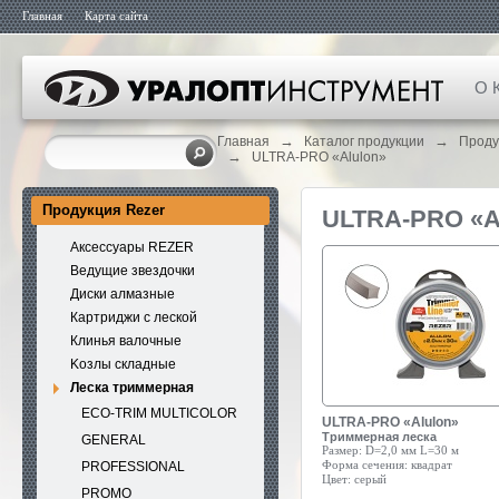
Главная
Карта сайта
О 
→
→
Главная
Каталог продукции
Проду
→
ULTRA-PRO «Alulon»
Продукция Rezer
ULTRA-PRO «
Аксессуары REZER
Ведущие звездочки
Диски алмазные
Картриджи с леской
Клинья валочные
Kозлы складные
Леска триммерная
ECO-TRIM MULTICOLOR
ULTRA-PRO «Alulon»
Триммерная леска
GENERAL
Размер:
D=2,0 мм L=30 м
Форма сечения:
квадрат
PROFESSIONAL
Цвет:
серый
PROMO