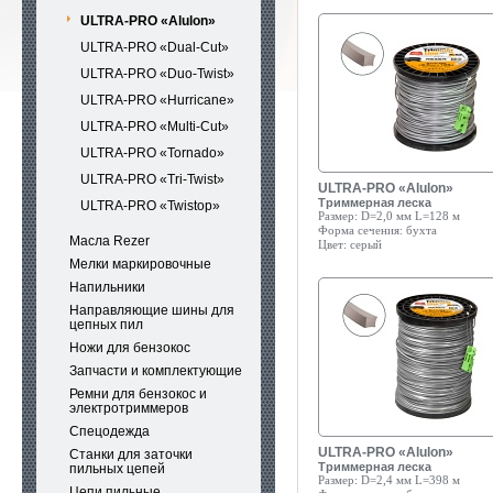
ULTRA-PRO «Alulon»
ULTRA-PRO «Dual-Cut»
ULTRA-PRO «Duo-Twist»
ULTRA-PRO «Hurricane»
ULTRA-PRO «Multi-Cut»
ULTRA-PRO «Tornado»
ULTRA-PRO «Tri-Twist»
ULTRA-PRO «Alulon»
Триммерная леска
ULTRA-PRO «Twistop»
Размер:
D=2,0 мм L=128 м
Форма сечения:
бухта
Масла Rezer
Цвет:
серый
Мелки маркировочные
Напильники
Направляющие шины для
цепных пил
Ножи для бензокос
Запчасти и комплектующие
Ремни для бензокос и
электротриммеров
Спецодежда
ULTRA-PRO «Alulon»
Станки для заточки
Триммерная леска
пильных цепей
Размер:
D=2,4 мм L=398 м
Цепи пильные