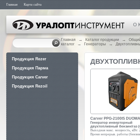
Главная
Карта сайта
О 
→
→
Главная
Каталог продукции
Общи
→
→
каталог
Генераторы
Двухтопливн
Продукция Rezer
ДВУХТОПЛИВ
Продукция Парма
Продукция Carver
Продукция Rezoil
Carver PPG-2100IS DUOMA
Генератор инверторный
двухтопливный бензин/газ (
Выходная макс. мощность, кВт:
Время непрерыв. работы (бензин)