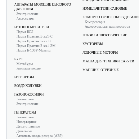
АППАРАТЫ МОЮЩИЕ ВЫСОКОГО
ИЗМЕЛЬЧИТЕЛИ САДОВЫЕ
ДАВЛЕНИЯ
Электрические
КОМПРЕССОРНОЕ ОБОРУДОВАНИ
Аксессуары
Компрессоры
Аксессуары для компрессоров
БЕТОНОСМЕСИТЕЛИ
Парма БСЛ
ЛОБЗИКИ ЭЛЕКТРИЧЕСКИЕ
Парма Практик Б-хх1-С
Парма Практик Б-хх1Э
КУСТОРЕЗЫ
Парма Практик Б-хх1-ЭМ
Парма Б-130Р-Максим
ЛОДОЧНЫЕ МОТОРЫ
БУРЫ
МАСЛА ДЛЯ ТЕХНИКИ CARVER
Мотобуры
Комплектующие
МАШИНЫ ОТРЕЗНЫЕ
БЕНЗОРЕЗЫ
ВОЗДУХОДУВКИ
ГАЗОНОКОСИЛКИ
Бензиновые
Электрические
ГЕНЕРАТОРЫ
Бензиновые
Инверторные
Двухтопливные
Дизельные
Автоматы ввода резерва (АВР)