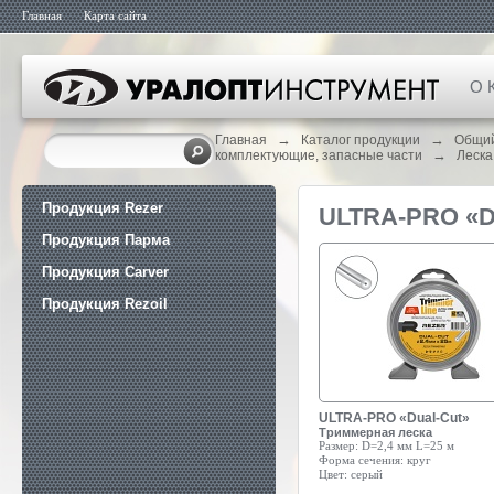
Главная
Карта сайта
О 
→
→
Главная
Каталог продукции
Общий
→
комплектующие, запасные части
Леска
Продукция Rezer
ULTRA-PRO «
Продукция Парма
Продукция Carver
Продукция Rezoil
ULTRA-PRO «Dual-Cut»
Триммерная леска
Размер:
D=2,4 мм L=25 м
Форма сечения:
круг
Цвет:
серый