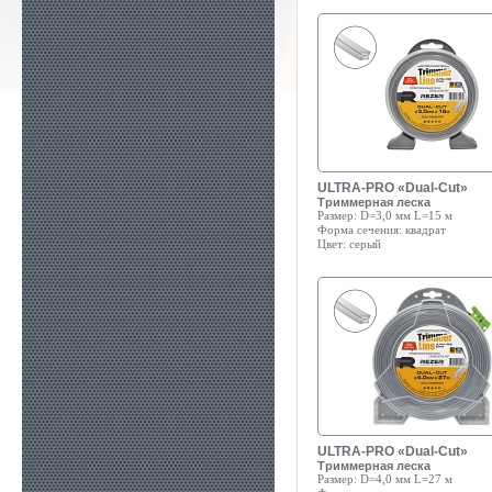
ULTRA-PRO «Dual-Cut»
Триммерная леска
Размер:
D=3,0 мм L=15 м
Форма сечения:
квадрат
Цвет:
серый
ULTRA-PRO «Dual-Cut»
Триммерная леска
Размер:
D=4,0 мм L=27 м