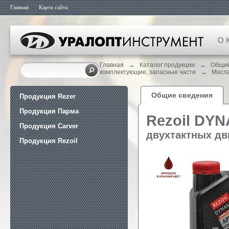
Главная
Карта сайта
О 
→
→
Главная
Каталог продукции
Общий
→
комплектующие, запасные части
Масла
Общие сведения
Продукция Rezer
Продукция Парма
Rezoil DY
Продукция Carver
двухтактных дв
Продукция Rezoil