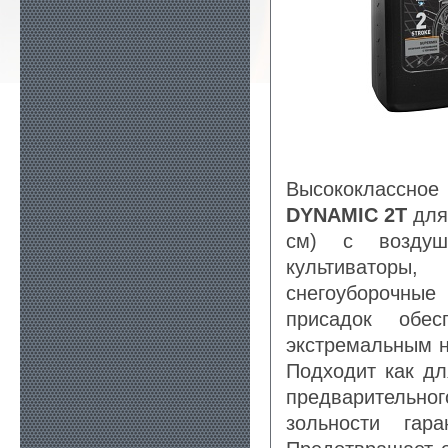
Высококлассн
DYNAMIC 2T
для 
см) с воздушн
культиваторы,
снегоуборочны
присадок обес
экстремальным на
Подходит как дл
предварительн
зольности гар