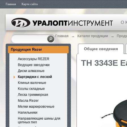
Главная
Карта сайта
О 
→
→
Главная
Каталог продукции
Проду
Общие сведения
Продукция Rezer
Аксессуары REZER
ТН 3343E E
Ведущие звездочки
Диски алмазные
Картриджи с леской
Клинья валочные
Kозлы складные
Леска триммерная
Масла Rezer
Мелки маркировочные
Напильники
Направляющие шины для
цепных пил