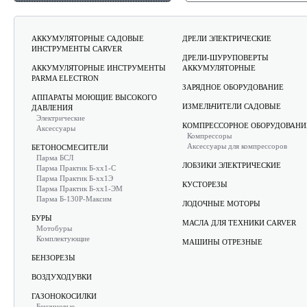
АККУМУЛЯТОРНЫЕ САДОВЫЕ
ДРЕЛИ ЭЛЕКТРИЧЕСКИЕ
ИНСТРУМЕНТЫ CARVER
ДРЕЛИ-ШУРУПОВЕРТЫ
АККУМУЛЯТОРНЫЕ ИНСТРУМЕНТЫ
АККУМУЛЯТОРНЫЕ
PARMA ELECTRON
ЗАРЯДНОЕ ОБОРУДОВАНИЕ
АППАРАТЫ МОЮЩИЕ ВЫСОКОГО
ИЗМЕЛЬЧИТЕЛИ САДОВЫЕ
ДАВЛЕНИЯ
Электрические
КОМПРЕССОРНОЕ ОБОРУДОВАНИ
Аксессуары
Компрессоры
Аксессуары для компрессоров
БЕТОНОСМЕСИТЕЛИ
Парма БСЛ
ЛОБЗИКИ ЭЛЕКТРИЧЕСКИЕ
Парма Практик Б-хх1-С
Парма Практик Б-хх1Э
КУСТОРЕЗЫ
Парма Практик Б-хх1-ЭМ
Парма Б-130Р-Максим
ЛОДОЧНЫЕ МОТОРЫ
БУРЫ
МАСЛА ДЛЯ ТЕХНИКИ CARVER
Мотобуры
Комплектующие
МАШИНЫ ОТРЕЗНЫЕ
БЕНЗОРЕЗЫ
ВОЗДУХОДУВКИ
ГАЗОНОКОСИЛКИ
Бензиновые