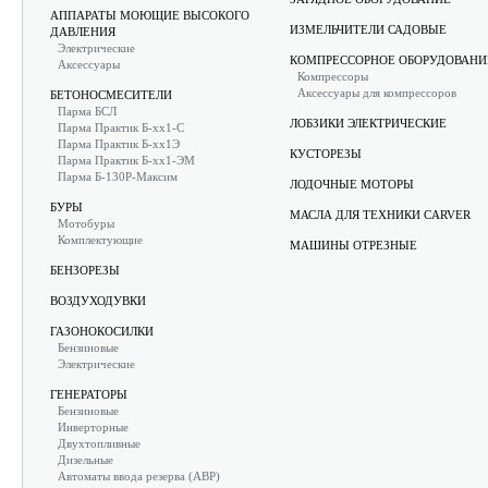
АППАРАТЫ МОЮЩИЕ ВЫСОКОГО
ИЗМЕЛЬЧИТЕЛИ САДОВЫЕ
ДАВЛЕНИЯ
Электрические
КОМПРЕССОРНОЕ ОБОРУДОВАНИ
Аксессуары
Компрессоры
Аксессуары для компрессоров
БЕТОНОСМЕСИТЕЛИ
Парма БСЛ
ЛОБЗИКИ ЭЛЕКТРИЧЕСКИЕ
Парма Практик Б-хх1-С
Парма Практик Б-хх1Э
КУСТОРЕЗЫ
Парма Практик Б-хх1-ЭМ
Парма Б-130Р-Максим
ЛОДОЧНЫЕ МОТОРЫ
БУРЫ
МАСЛА ДЛЯ ТЕХНИКИ CARVER
Мотобуры
Комплектующие
МАШИНЫ ОТРЕЗНЫЕ
БЕНЗОРЕЗЫ
ВОЗДУХОДУВКИ
ГАЗОНОКОСИЛКИ
Бензиновые
Электрические
ГЕНЕРАТОРЫ
Бензиновые
Инверторные
Двухтопливные
Дизельные
Автоматы ввода резерва (АВР)