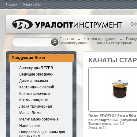
Главная
Карта сайта
О 
→
→
Главная
Каталог продукции
Проду
→
комплектующие
Канаты стартерные
Продукция Rezer
КАНАТЫ СТА
Аксессуары REZER
Ведущие звездочки
Диски алмазные
Картриджи с леской
Клинья валочные
Kозлы складные
Леска триммерная
Масла Rezer
Rezer PROFI Ø2.5мм x 50м
Мелки маркировочные
Канат стартерный (запускно
Толщина каната, мм:
2,5
Напильники
Бухта, м:
50
Направляющие шины для
цепных пил