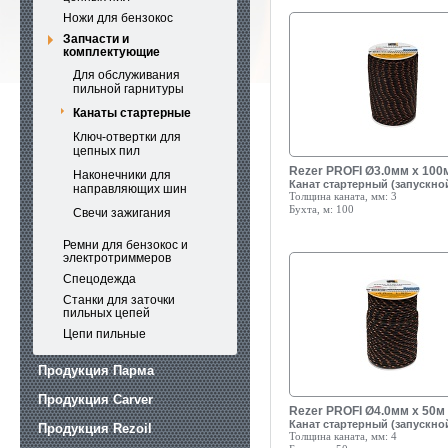
Ножи для бензокос
Запчасти и
комплектующие
Для обслуживания
пильной гарнитуры
Канаты стартерные
Ключ-отвертки для
цепных пил
Rezer PROFI Ø3.0мм x 100
Наконечники для
Канат стартерный (запускно
направляющих шин
Толщина каната, мм:
3
Бухта, м:
100
Свечи зажигания
Ремни для бензокос и
электротриммеров
Спецодежда
Станки для заточки
пильных цепей
Цепи пильные
Продукция Парма
Продукция Carver
Rezer PROFI Ø4.0мм x 50м
Канат стартерный (запускно
Продукция Rezoil
Толщина каната, мм:
4