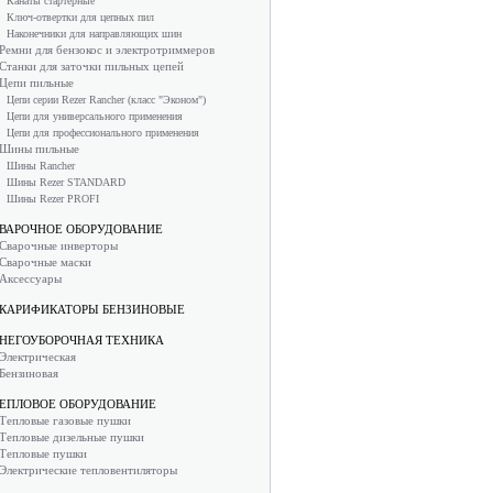
Канаты стартерные
Ключ-отвертки для цепных пил
Наконечники для направляющих шин
Ремни для бензокос и электротриммеров
Станки для заточки пильных цепей
Цепи пильные
Цепи серии Rezer Rancher (класс "Эконом")
Цепи для универсального применения
Цепи для профессионального применения
Шины пильные
Шины Rancher
Шины Rezer STANDARD
Шины Rezer PROFI
ВАРОЧНОЕ ОБОРУДОВАНИЕ
Сварочные инверторы
Сварочные маски
Аксессуары
КАРИФИКАТОРЫ БЕНЗИНОВЫЕ
НЕГОУБОРОЧНАЯ ТЕХНИКА
Электрическая
Бензиновая
ЕПЛОВОЕ ОБОРУДОВАНИЕ
Тепловые газовые пушки
Тепловые дизельные пушки
Тепловые пушки
Электрические тепловентиляторы