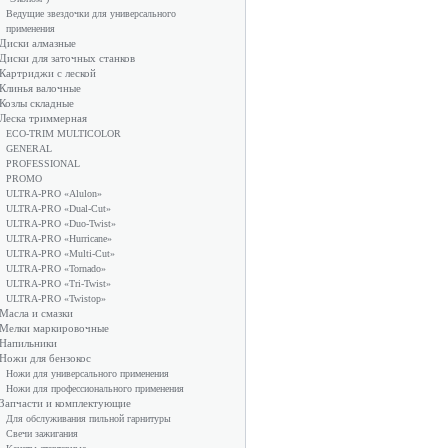
Ведущие звездочки для универсального
применения
Диски алмазные
Диски для заточных станков
Картриджи с леской
Клинья валочные
Козлы складные
Леска триммерная
ECO-TRIM MULTICOLOR
GENERAL
PROFESSIONAL
PROMO
ULTRA-PRO «Alulon»
ULTRA-PRO «Dual-Cut»
ULTRA-PRO «Duo-Twist»
ULTRA-PRO «Hurricane»
ULTRA-PRO «Multi-Cut»
ULTRA-PRO «Tornado»
ULTRA-PRO «Tri-Twist»
ULTRA-PRO «Twistop»
Масла и смазки
Мелки маркировочные
Напильники
Ножи для бензокос
Ножи для универсального применения
Ножи для профессионального применения
Запчасти и комплектующие
Для обслуживания пильной гарнитуры
Свечи зажигания