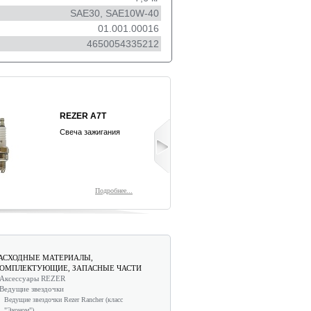
SAE30, SAE10W-40
01.001.00016
4650054335212
РАНЕЦ
ULTRA-PRO 
НАПЛЕЧНЫЙ
TWIST»
CARVER
Триммерная л
Подробнее...
Подр
АСХОДНЫЕ МАТЕРИАЛЫ,
ОМПЛЕКТУЮЩИЕ, ЗАПАСНЫЕ ЧАСТИ
Аксессуары REZER
Ведущие звездочки
Ведущие звездочки Rezer Rancher (класс
"Эконом")