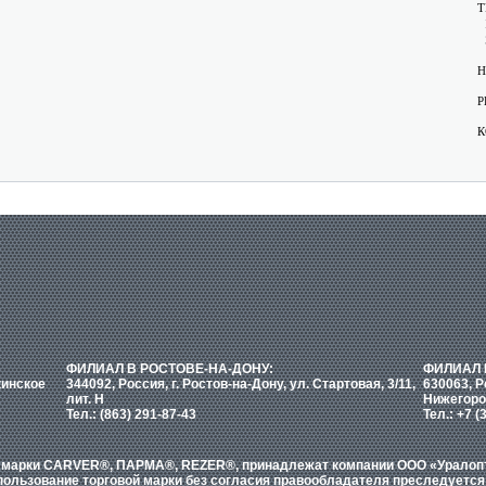
Т
Н
Р
К
ФИЛИАЛ В РОСТОВЕ-НА-ДОНУ:
ФИЛИАЛ 
кинское
344092, Россия, г. Ростов-на-Дону, ул. Стартовая, 3/11,
630063, Р
лит. Н
Нижегоро
Тел.: (863) 291-87-43
Тел.: +7 (
е марки CARVER®, ПАРМА®, REZER®, принадлежат компании ООО «Уралопти
ользование торговой марки без согласия правообладателя преследуется 