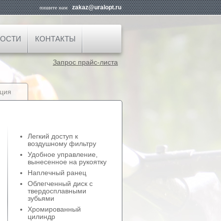
zakaz@uralopt.ru
пишите нам
ОСТИ
КОНТАКТЫ
Запрос прайс-листа
ция
Легкий доступ к
воздушному фильтру
Удобное управление,
вынесенное на рукоятку
Наплечный ранец
Облегченный диск с
твердосплавными
зубьями
Хромированный
цилиндр