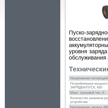
Пуско-заряд
восстанов
аккумуляторны
уровня заряда
обслуживания 
Технически
Напряжение питающей 
Потребляемая мощност
ЗАРЯДКА/ПУСК, КВт:
Макс. пусковой ток, А:
Количество режимов р
устройства:
Напряжение заряда АКБ