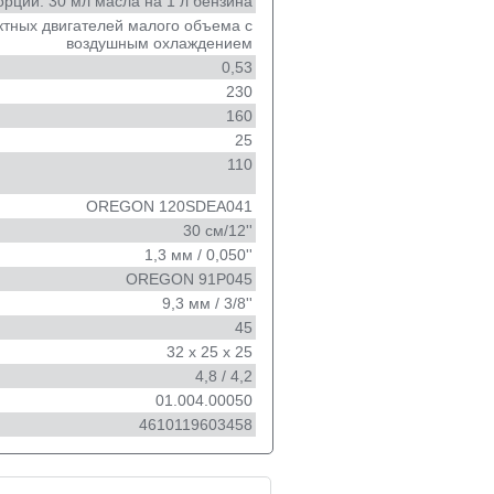
орции: 30 мл масла на 1 л бензина
ктных двигателей малого объема с
воздушным охлаждением
0,53
230
160
25
110
OREGON 120SDEA041
30 см/12''
1,3 мм / 0,050''
OREGON 91P045
9,3 мм / 3/8''
45
32 х 25 х 25
4,8 / 4,2
01.004.00050
4610119603458