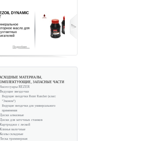
REZOIL DYNAMIC
REZOIL ULT
2T
Полусинтетич
моторное мас
Минеральное
двухтактных
моторное масло для
двигателей
двухтактных
двигателей
Подробнее...
Подр
АСХОДНЫЕ МАТЕРИАЛЫ,
ОМПЛЕКТУЮЩИЕ, ЗАПАСНЫЕ ЧАСТИ
Аксессуары REZER
Ведущие звездочки
Ведущие звездочки Rezer Rancher (класс
"Эконом")
Ведущие звездочки для универсального
применения
Диски алмазные
Диски для заточных станков
Картриджи с леской
Клинья валочные
Козлы складные
Леска триммерная