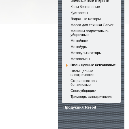
Измельчители садовые
Косы бензиновые
Кусторезы
Лодочные моторы
Масла для техники Carver
Машины подметально-
уборочные
Мотоблоки
Мотобуры
Мотокультиваторы
Мотопомпы
Пилы цепные бензиновые
Пилы цепные
электрические
Скарификаторы
бензиновые
Снегоуборщики
Триммеры электрические
Продукция Rezoil