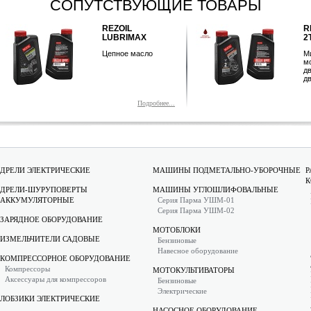
СОПУТСТВУЮЩИЕ ТОВАРЫ
REZOIL DYNAMIC
MAX
2T
масло
Минеральное
моторное масло для
двухтактных
двигателей
Подробнее...
Подробнее...
ДРЕЛИ ЭЛЕКТРИЧЕСКИЕ
МАШИНЫ ПОДМЕТАЛЬНО-УБОРОЧНЫЕ
Р
К
ДРЕЛИ-ШУРУПОВЕРТЫ
МАШИНЫ УГЛОШЛИФОВАЛЬНЫЕ
АККУМУЛЯТОРНЫЕ
Серия Парма УШМ-01
Серия Парма УШМ-02
ЗАРЯДНОЕ ОБОРУДОВАНИЕ
МОТОБЛОКИ
ИЗМЕЛЬЧИТЕЛИ САДОВЫЕ
Бензиновые
Навесное оборудование
КОМПРЕССОРНОЕ ОБОРУДОВАНИЕ
Компрессоры
МОТОКУЛЬТИВАТОРЫ
Аксессуары для компрессоров
Бензиновые
Электрические
ЛОБЗИКИ ЭЛЕКТРИЧЕСКИЕ
НАСОСНОЕ ОБОРУДОВАНИЕ