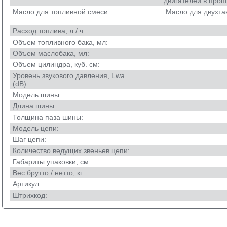
двигателей в проп
Масло для топливной смеси:
Масло для двухта
Расход топлива, л / ч:
Объем топливного бака, мл:
Объем маслобака, мл:
Объем цилиндра, куб. см:
Уровень звукового давления, Lwa
(dB):
Модель шины:
Длина шины:
Толщина паза шины:
Модель цепи:
Шаг цепи:
Количество ведущих звеньев цепи:
Габариты упаковки, см :
Вес брутто / нетто, кг:
Артикул:
Штрихкод: