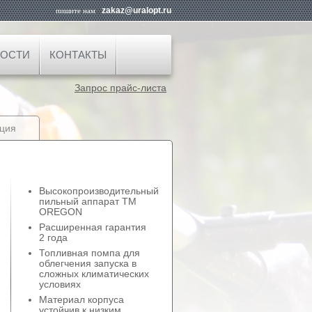
zakaz@uralopt.ru
пишите нам
ОСТИ
КОНТАКТЫ
Запрос прайс-листа
ция
Высокопроизводительный
пильный аппарат TM
OREGON
Расширенная гарантия
2 года
Топливная помпа для
облегчения запуска в
сложных климатических
условиях
Материал корпуса
устойчив к низким