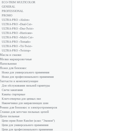
ECO-TRIM MULTICOLOR
GENERAL
PROFESSIONAL
PROMO
ULTRA-PRO «Alulon»
ULTRA-PRO «Dual-Cut»
ULTRA-PRO «Duo-Twist»
ULTRA-PRO «Hurricane»
ULTRA-PRO «Multi-Cut»
ULTRA-PRO «Tornado»
ULTRA-PRO «Tri-Twist»
ULTRA-PRO «Twistop»
Масла и смазки
Мелки маркировочные
Напильники
Ножи для бензокос
Ножи для универсального применения
Ножи для профессионального применения
Запчасти и комплектующие
Для обслуживания пильной гарнитуры
Свечи зажигания
Канаты стартерные
Ключ-отвертки для цепных пил
Наконечники для направляющих шин
Ремни для бензокос и электротриммеров
Станки для заточки пильных цепей
Цепи пильные
Цепи серии Rezer Rancher (класс "Эконом")
Цепи для универсального применения
Цепи для профессионального применения