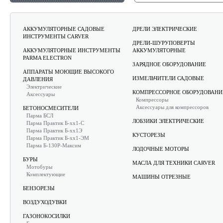
АККУМУЛЯТОРНЫЕ САДОВЫЕ
ДРЕЛИ ЭЛЕКТРИЧЕСКИЕ
ИНСТРУМЕНТЫ CARVER
ДРЕЛИ-ШУРУПОВЕРТЫ
АККУМУЛЯТОРНЫЕ ИНСТРУМЕНТЫ
АККУМУЛЯТОРНЫЕ
PARMA ELECTRON
ЗАРЯДНОЕ ОБОРУДОВАНИЕ
АППАРАТЫ МОЮЩИЕ ВЫСОКОГО
ИЗМЕЛЬЧИТЕЛИ САДОВЫЕ
ДАВЛЕНИЯ
Электрические
КОМПРЕССОРНОЕ ОБОРУДОВАНИ
Аксессуары
Компрессоры
Аксессуары для компрессоров
БЕТОНОСМЕСИТЕЛИ
Парма БСЛ
ЛОБЗИКИ ЭЛЕКТРИЧЕСКИЕ
Парма Практик Б-хх1-С
Парма Практик Б-хх1Э
КУСТОРЕЗЫ
Парма Практик Б-хх1-ЭМ
Парма Б-130Р-Максим
ЛОДОЧНЫЕ МОТОРЫ
БУРЫ
МАСЛА ДЛЯ ТЕХНИКИ CARVER
Мотобуры
Комплектующие
МАШИНЫ ОТРЕЗНЫЕ
БЕНЗОРЕЗЫ
ВОЗДУХОДУВКИ
ГАЗОНОКОСИЛКИ