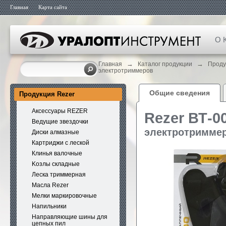
Главная
Карта сайта
О 
→
→
Главная
Каталог продукции
Проду
электротриммеров
Общие сведения
Продукция Rezer
Аксессуары REZER
Rezer ВТ-0
Ведущие звездочки
электротримме
Диски алмазные
Картриджи с леской
Клинья валочные
Kозлы складные
Леска триммерная
Масла Rezer
Мелки маркировочные
Напильники
Направляющие шины для
цепных пил