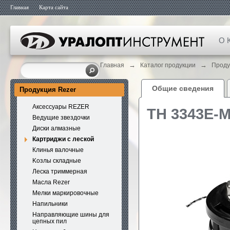
Главная
Карта сайта
О 
→
→
Главная
Каталог продукции
Проду
Общие сведения
Продукция Rezer
Аксессуары REZER
ТН 3343E-
Ведущие звездочки
Диски алмазные
Картриджи с леской
Клинья валочные
Kозлы складные
Леска триммерная
Масла Rezer
Мелки маркировочные
Напильники
Направляющие шины для
цепных пил