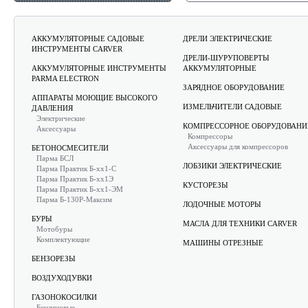
АККУМУЛЯТОРНЫЕ САДОВЫЕ
ДРЕЛИ ЭЛЕКТРИЧЕСКИЕ
ИНСТРУМЕНТЫ CARVER
ДРЕЛИ-ШУРУПОВЕРТЫ
АККУМУЛЯТОРНЫЕ ИНСТРУМЕНТЫ
АККУМУЛЯТОРНЫЕ
PARMA ELECTRON
ЗАРЯДНОЕ ОБОРУДОВАНИЕ
АППАРАТЫ МОЮЩИЕ ВЫСОКОГО
ИЗМЕЛЬЧИТЕЛИ САДОВЫЕ
ДАВЛЕНИЯ
Электрические
КОМПРЕССОРНОЕ ОБОРУДОВАНИ
Аксессуары
Компрессоры
Аксессуары для компрессоров
БЕТОНОСМЕСИТЕЛИ
Парма БСЛ
ЛОБЗИКИ ЭЛЕКТРИЧЕСКИЕ
Парма Практик Б-хх1-С
Парма Практик Б-хх1Э
КУСТОРЕЗЫ
Парма Практик Б-хх1-ЭМ
Парма Б-130Р-Максим
ЛОДОЧНЫЕ МОТОРЫ
БУРЫ
МАСЛА ДЛЯ ТЕХНИКИ CARVER
Мотобуры
Комплектующие
МАШИНЫ ОТРЕЗНЫЕ
БЕНЗОРЕЗЫ
ВОЗДУХОДУВКИ
ГАЗОНОКОСИЛКИ
Бензиновые