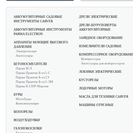
АККУМУЛЯТОРНЫЕ САДОВЫЕ
ДРЕЛИ ЭЛЕКТРИЧЕСКИЕ
ИНСТРУМЕНТЫ CARVER
ДРЕЛИ-ШУРУПОВЕРТЫ
АККУМУЛЯТОРНЫЕ ИНСТРУМЕНТЫ
АККУМУЛЯТОРНЫЕ
PARMA ELECTRON
ЗАРЯДНОЕ ОБОРУДОВАНИЕ
АППАРАТЫ МОЮЩИЕ ВЫСОКОГО
ИЗМЕЛЬЧИТЕЛИ САДОВЫЕ
ДАВЛЕНИЯ
Электрические
КОМПРЕССОРНОЕ ОБОРУДОВАНИ
Аксессуары
Компрессоры
Аксессуары для компрессоров
БЕТОНОСМЕСИТЕЛИ
Парма БСЛ
ЛОБЗИКИ ЭЛЕКТРИЧЕСКИЕ
Парма Практик Б-хх1-С
Парма Практик Б-хх1Э
КУСТОРЕЗЫ
Парма Практик Б-хх1-ЭМ
Парма Б-130Р-Максим
ЛОДОЧНЫЕ МОТОРЫ
БУРЫ
МАСЛА ДЛЯ ТЕХНИКИ CARVER
Мотобуры
Комплектующие
МАШИНЫ ОТРЕЗНЫЕ
БЕНЗОРЕЗЫ
ВОЗДУХОДУВКИ
ГАЗОНОКОСИЛКИ
Бензиновые