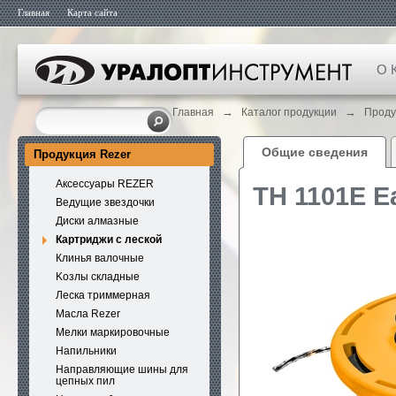
Главная
Карта сайта
О 
→
→
Главная
Каталог продукции
Проду
Общие сведения
Продукция Rezer
Аксессуары REZER
ТН 1101E E
Ведущие звездочки
Диски алмазные
Картриджи с леской
Клинья валочные
Kозлы складные
Леска триммерная
Масла Rezer
Мелки маркировочные
Напильники
Направляющие шины для
цепных пил