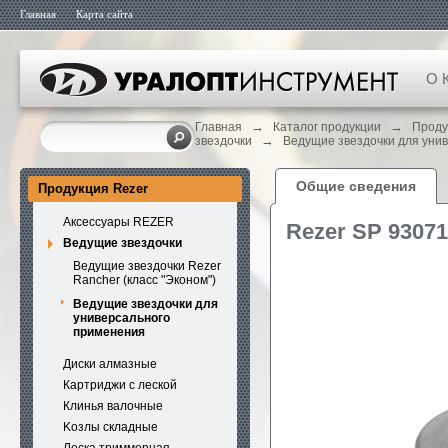
Главная
Карта сайта
О 
→
→
Главная
Каталог продукции
Проду
→
звездочки
Ведущие звездочки для уни
Общие сведения
Продукция Rezer
Аксессуары REZER
Rezer SP 9307
Ведущие звездочки
Ведущие звездочки Rezer
Rancher (класс "Эконом")
Ведущие звездочки для
универсального
применения
Диски алмазные
Картриджи с леской
Клинья валочные
Kозлы складные