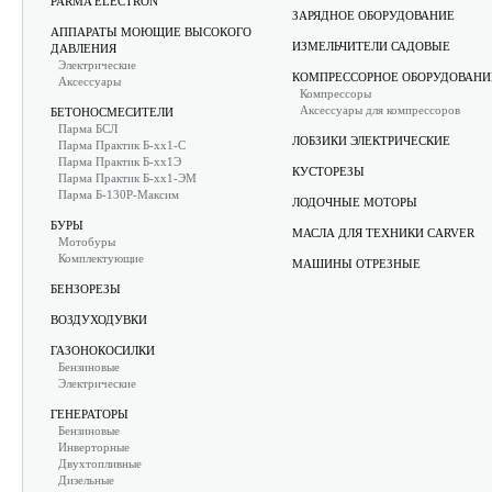
PARMA ELECTRON
ЗАРЯДНОЕ ОБОРУДОВАНИЕ
АППАРАТЫ МОЮЩИЕ ВЫСОКОГО
ИЗМЕЛЬЧИТЕЛИ САДОВЫЕ
ДАВЛЕНИЯ
Электрические
КОМПРЕССОРНОЕ ОБОРУДОВАНИ
Аксессуары
Компрессоры
Аксессуары для компрессоров
БЕТОНОСМЕСИТЕЛИ
Парма БСЛ
ЛОБЗИКИ ЭЛЕКТРИЧЕСКИЕ
Парма Практик Б-хх1-С
Парма Практик Б-хх1Э
КУСТОРЕЗЫ
Парма Практик Б-хх1-ЭМ
Парма Б-130Р-Максим
ЛОДОЧНЫЕ МОТОРЫ
БУРЫ
МАСЛА ДЛЯ ТЕХНИКИ CARVER
Мотобуры
Комплектующие
МАШИНЫ ОТРЕЗНЫЕ
БЕНЗОРЕЗЫ
ВОЗДУХОДУВКИ
ГАЗОНОКОСИЛКИ
Бензиновые
Электрические
ГЕНЕРАТОРЫ
Бензиновые
Инверторные
Двухтопливные
Дизельные