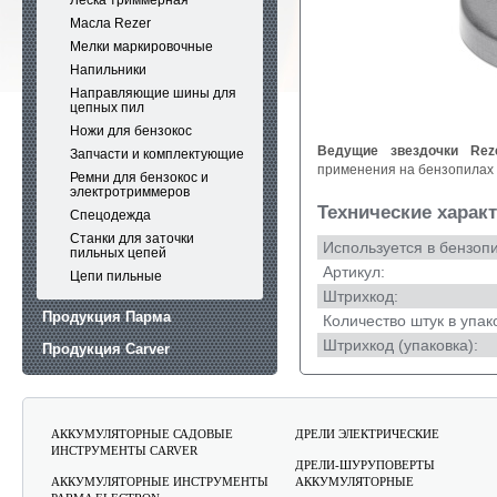
Леска триммерная
Масла Rezer
Мелки маркировочные
Напильники
Направляющие шины для
цепных пил
Ножи для бензокос
Ведущие звездочки Rez
Запчасти и комплектующие
применения на бензопилах 
Ремни для бензокос и
электротриммеров
Технические харак
Спецодежда
Станки для заточки
Используется в бензоп
пильных цепей
Артикул:
Цепи пильные
Штрихкод:
Продукция Парма
Количество штук в упак
Штрихкод (упаковка):
Продукция Carver
Продукция Rezoil
АККУМУЛЯТОРНЫЕ САДОВЫЕ
ДРЕЛИ ЭЛЕКТРИЧЕСКИЕ
ИНСТРУМЕНТЫ CARVER
ДРЕЛИ-ШУРУПОВЕРТЫ
АККУМУЛЯТОРНЫЕ ИНСТРУМЕНТЫ
АККУМУЛЯТОРНЫЕ