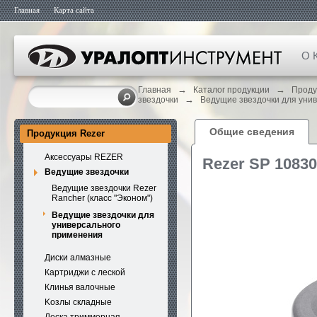
Главная
Карта сайта
О 
→
→
Главная
Каталог продукции
Проду
→
звездочки
Ведущие звездочки для уни
Общие сведения
Продукция Rezer
Аксессуары REZER
Rezer SP 1083
Ведущие звездочки
Ведущие звездочки Rezer
Rancher (класс "Эконом")
Ведущие звездочки для
универсального
применения
Диски алмазные
Картриджи с леской
Клинья валочные
Kозлы складные