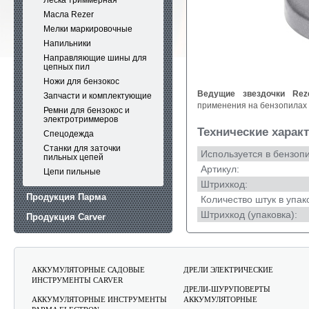
Леска триммерная
Масла Rezer
Мелки маркировочные
Напильники
Направляющие шины для
цепных пил
Ножи для бензокос
Ведущие звездочки Rez
Запчасти и комплектующие
применения на бензопилах 
Ремни для бензокос и
электротриммеров
Технические харак
Спецодежда
Станки для заточки
Используется в бензоп
пильных цепей
Артикул:
Цепи пильные
Штрихкод:
Продукция Парма
Количество штук в упак
Штрихкод (упаковка):
Продукция Carver
Продукция Rezoil
АККУМУЛЯТОРНЫЕ САДОВЫЕ
ДРЕЛИ ЭЛЕКТРИЧЕСКИЕ
ИНСТРУМЕНТЫ CARVER
ДРЕЛИ-ШУРУПОВЕРТЫ
АККУМУЛЯТОРНЫЕ ИНСТРУМЕНТЫ
АККУМУЛЯТОРНЫЕ