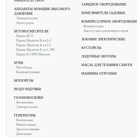
PARMA ELECTRON
ЗАРЯДНОЕ ОБОРУДОВАНИЕ
АППАРАТЫ МОЮЩИЕ ВЫСОКОГО
ИЗМЕЛЬЧИТЕЛИ САДОВЫЕ
ДАВЛЕНИЯ
Электрические
КОМПРЕССОРНОЕ ОБОРУДОВАНИ
Аксессуары
Компрессоры
Аксессуары для компрессоров
БЕТОНОСМЕСИТЕЛИ
Парма БСЛ
ЛОБЗИКИ ЭЛЕКТРИЧЕСКИЕ
Парма Практик Б-хх1-С
Парма Практик Б-хх1Э
КУСТОРЕЗЫ
Парма Практик Б-хх1-ЭМ
Парма Б-130Р-Максим
ЛОДОЧНЫЕ МОТОРЫ
БУРЫ
МАСЛА ДЛЯ ТЕХНИКИ CARVER
Мотобуры
Комплектующие
МАШИНЫ ОТРЕЗНЫЕ
БЕНЗОРЕЗЫ
ВОЗДУХОДУВКИ
ГАЗОНОКОСИЛКИ
Бензиновые
Электрические
ГЕНЕРАТОРЫ
Бензиновые
Инверторные
Двухтопливные
Дизельные