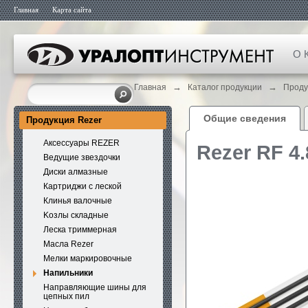
Главная
Карта сайта
О 
→
→
Главная
Каталог продукции
Проду
Общие сведения
Продукция Rezer
Аксессуары REZER
Rezer RF 4
Ведущие звездочки
Диски алмазные
Картриджи с леской
Клинья валочные
Kозлы складные
Леска триммерная
Масла Rezer
Мелки маркировочные
Напильники
Направляющие шины для
цепных пил