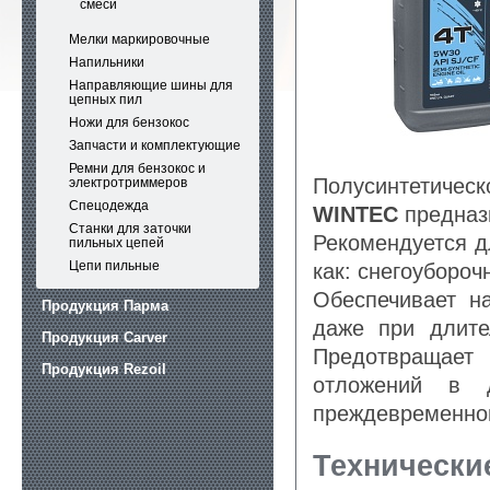
смеси
Мелки маркировочные
Напильники
Направляющие шины для
цепных пил
Ножи для бензокос
Запчасти и комплектующие
Ремни для бензокос и
Полусинтетичес
электротриммеров
Спецодежда
WINTEC
предназн
Станки для заточки
Рекомендуется д
пильных цепей
Цепи пильные
как: снегоубороч
Обеспечивает н
Продукция Парма
даже при длите
Продукция Carver
Предотвращает
Продукция Rezoil
отложений в д
преждевременног
Технически