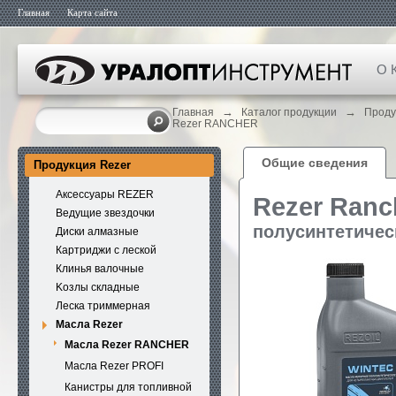
Главная
Карта сайта
О 
→
→
Главная
Каталог продукции
Проду
Rezer RANCHER
Общие сведения
Продукция Rezer
Аксессуары REZER
Rezer Ran
Ведущие звездочки
полусинтетичес
Диски алмазные
Картриджи с леской
Клинья валочные
Kозлы складные
Леска триммерная
Масла Rezer
Масла Rezer RANCHER
Масла Rezer PROFI
Канистры для топливной