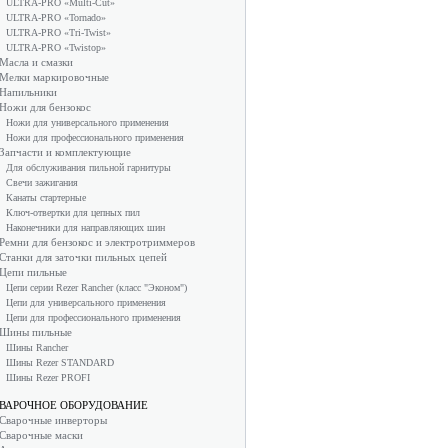
ULTRA-PRO «Multi-Cut»
ULTRA-PRO «Tornado»
ULTRA-PRO «Tri-Twist»
ULTRA-PRO «Twistop»
Масла и смазки
Мелки маркировочные
Напильники
Ножи для бензокос
Ножи для универсального применения
Ножи для профессионального применения
Запчасти и комплектующие
Для обслуживания пильной гарнитуры
Свечи зажигания
Канаты стартерные
Ключ-отвертки для цепных пил
Наконечники для направляющих шин
Ремни для бензокос и электротриммеров
Станки для заточки пильных цепей
Цепи пильные
Цепи серии Rezer Rancher (класс "Эконом")
Цепи для универсального применения
Цепи для профессионального применения
Шины пильные
Шины Rancher
Шины Rezer STANDARD
Шины Rezer PROFI
ВАРОЧНОЕ ОБОРУДОВАНИЕ
Сварочные инверторы
Сварочные маски