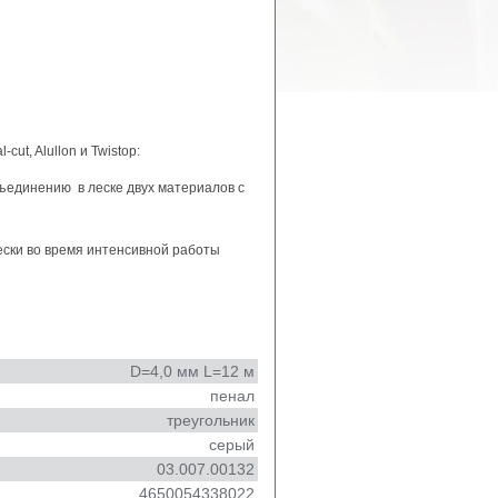
ut, Alullon и Twistop:
бъединению в леске двух материалов с
ески во время интенсивной работы
D=4,0 мм L=12 м
пенал
треугольник
серый
03.007.00132
4650054338022