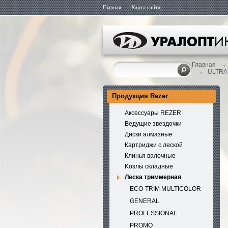
Главная
Карта сайта
→
Главная
→
ULTRA-
Продукция Rezer
Аксессуары REZER
Ведущие звездочки
Диски алмазные
Картриджи с леской
Клинья валочные
Kозлы складные
Леска триммерная
ECO-TRIM MULTICOLOR
GENERAL
PROFESSIONAL
PROMO