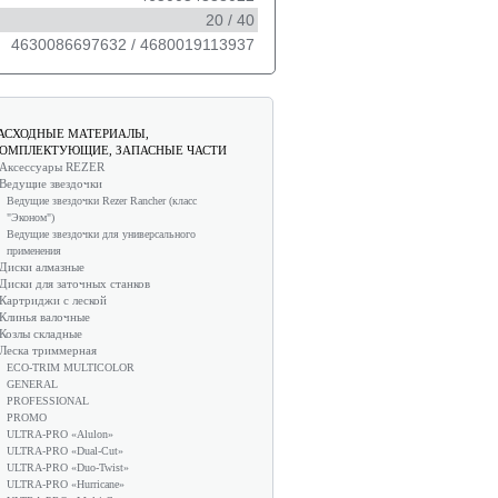
20 / 40
4630086697632 / 4680019113937
АСХОДНЫЕ МАТЕРИАЛЫ,
ОМПЛЕКТУЮЩИЕ, ЗАПАСНЫЕ ЧАСТИ
Аксессуары REZER
Ведущие звездочки
Ведущие звездочки Rezer Rancher (класс
"Эконом")
Ведущие звездочки для универсального
применения
Диски алмазные
Диски для заточных станков
Картриджи с леской
Клинья валочные
Козлы складные
Леска триммерная
ECO-TRIM MULTICOLOR
GENERAL
PROFESSIONAL
PROMO
ULTRA-PRO «Alulon»
ULTRA-PRO «Dual-Cut»
ULTRA-PRO «Duo-Twist»
ULTRA-PRO «Hurricane»