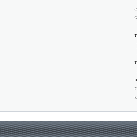
С
С
Т
Т
Н
Р
К