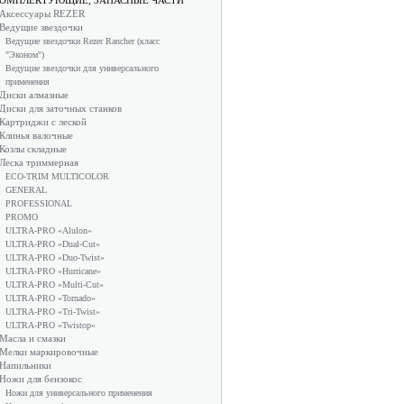
ОМПЛЕКТУЮЩИЕ, ЗАПАСНЫЕ ЧАСТИ
Аксессуары REZER
Ведущие звездочки
Ведущие звездочки Rezer Rancher (класс
"Эконом")
Ведущие звездочки для универсального
применения
Диски алмазные
Диски для заточных станков
Картриджи с леской
Клинья валочные
Козлы складные
Леска триммерная
ECO-TRIM MULTICOLOR
GENERAL
PROFESSIONAL
PROMO
ULTRA-PRO «Alulon»
ULTRA-PRO «Dual-Cut»
ULTRA-PRO «Duo-Twist»
ULTRA-PRO «Hurricane»
ULTRA-PRO «Multi-Cut»
ULTRA-PRO «Tornado»
ULTRA-PRO «Tri-Twist»
ULTRA-PRO «Twistop»
Масла и смазки
Мелки маркировочные
Напильники
Ножи для бензокос
Ножи для универсального применения