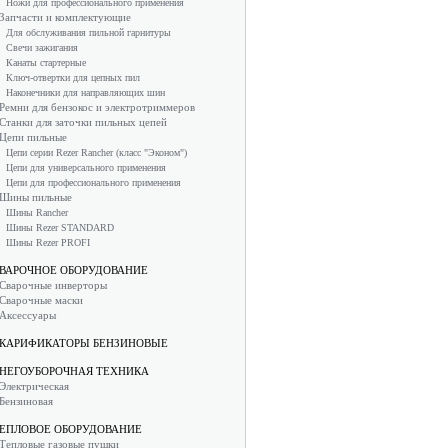
Ножи для профессионального применения
Запчасти и комплектующие
Для обслуживания пильной гарнитуры
Свечи зажигания
Канаты стартерные
Ключ-отвертки для цепных пил
Наконечники для направляющих шин
Ремни для бензокос и электротриммеров
Станки для заточки пильных цепей
Цепи пильные
Цепи серии Rezer Rancher (класс "Эконом")
Цепи для универсального применения
Цепи для профессионального применения
Шины пильные
Шины Rancher
Шины Rezer STANDARD
Шины Rezer PROFI
ВАРОЧНОЕ ОБОРУДОВАНИЕ
Сварочные инверторы
Сварочные маски
Аксессуары
КАРИФИКАТОРЫ БЕНЗИНОВЫЕ
НЕГОУБОРОЧНАЯ ТЕХНИКА
Электрическая
Бензиновая
ЕПЛОВОЕ ОБОРУДОВАНИЕ
Тепловые газовые пушки