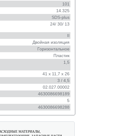
101
14.325
SDS-plus
24/ 30/ 13
II
Двойная изоляция
Горизонтальное
Пластик
1,5
41 x 11,7 x 26
3 / 4,5
02.027.00002
4630086698189
5
4630086698288
АСХОДНЫЕ МАТЕРИАЛЫ,