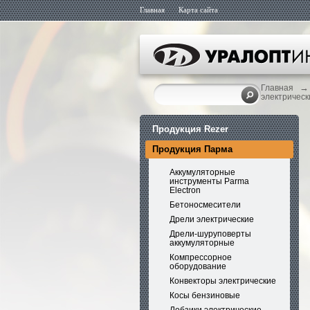
Главная
Карта сайта
→
Главная
электрическ
Продукция Rezer
Продукция Парма
Аккумуляторные
инструменты Parma
Electron
Бетоносмесители
Дрели электрические
Дрели-шуруповерты
аккумуляторные
Компрессорное
оборудование
Конвекторы электрические
Косы бензиновые