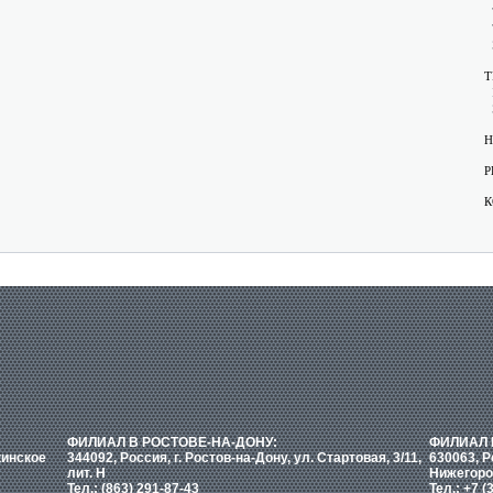
Т
Н
Р
К
ФИЛИАЛ В РОСТОВЕ-НА-ДОНУ:
ФИЛИАЛ 
кинское
344092, Россия, г. Ростов-на-Дону, ул. Стартовая, 3/11,
630063, Р
лит. Н
Нижегоро
Тел.: (863) 291-87-43
Тел.: +7 (