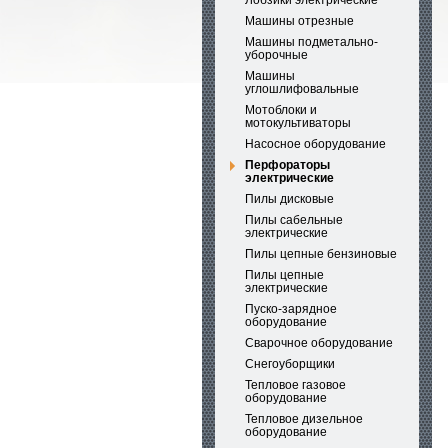
Лобзики электрические
Машины отрезные
Машины подметально-
уборочные
Машины
углошлифовальные
Мотоблоки и
мотокультиваторы
Насосное оборудование
Перфораторы
электрические
Пилы дисковые
Пилы сабельные
электрические
Пилы цепные бензиновые
Пилы цепные
электрические
Пуско-зарядное
оборудование
Сварочное оборудование
Снегоуборщики
Тепловое газовое
оборудование
Тепловое дизельное
оборудование