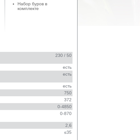
Набор буров в
комплекте
230 / 50
есть
есть
есть
750
372
0-4850
0-870
2,6
≤35