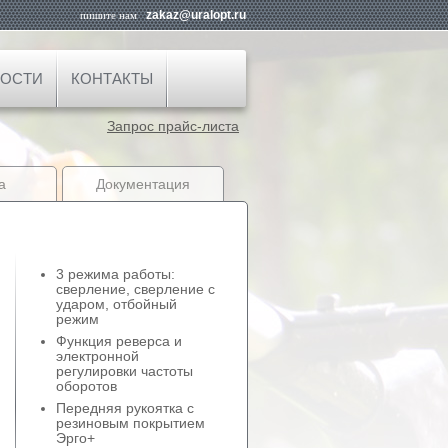
zakaz@uralopt.ru
пишите нам
ОСТИ
КОНТАКТЫ
Запрос прайс-листа
а
Документация
3 режима работы:
сверление, сверление с
ударом, отбойный
режим
Функция реверса и
электронной
регулировки частоты
оборотов
Передняя рукоятка с
резиновым покрытием
Эрго+