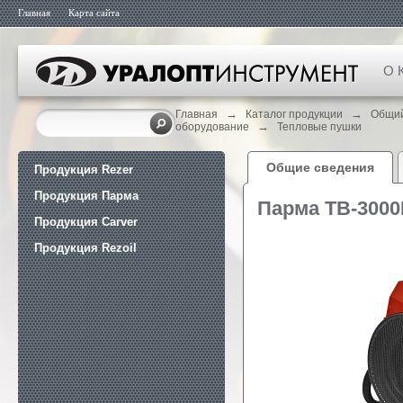
Главная
Карта сайта
О 
→
→
Главная
Каталог продукции
Общий
→
оборудование
Тепловые пушки
Общие сведения
Продукция Rezer
Продукция Парма
Парма TB-300
Продукция Carver
Продукция Rezoil