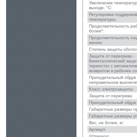
Увеличение температур
выходе, °С:
Регулировка поддержи
температуры:
Продолжительность раб
более*:
Продолжительность пауз
менее:
Степень защиты оболоч
Защита от перегрева -
Биметаллический защи
термостат с автоматич
возвратом в рабочее со
Принудительный обдув
неправильном выключе
Класс электрозащиты:
Защита от перегрева:
Принудительный обдув:
Габаритные размеры п
Габаритные размеры уп
Вес, не более, кг:
Артикул:
Штрихкод: