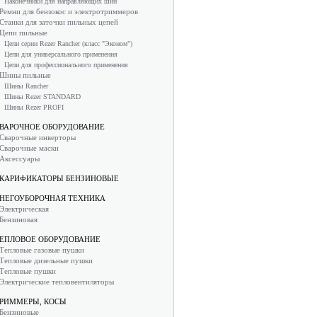
Наконечники для направляющих шин
Ремни для бензокос и электротриммеров
Станки для заточки пильных цепей
Цепи пильные
Цепи серии Rezer Rancher (класс "Эконом")
Цепи для универсального применения
Цепи для профессионального применения
Шины пильные
Шины Rancher
Шины Rezer STANDARD
Шины Rezer PROFI
ВАРОЧНОЕ ОБОРУДОВАНИЕ
Сварочные инверторы
Сварочные маски
Аксессуары
КАРИФИКАТОРЫ БЕНЗИНОВЫЕ
НЕГОУБОРОЧНАЯ ТЕХНИКА
Электрическая
Бензиновая
ЕПЛОВОЕ ОБОРУДОВАНИЕ
Тепловые газовые пушки
Тепловые дизельные пушки
Тепловые пушки
Электрические тепловентиляторы
РИММЕРЫ, КОСЫ
Бензиновые