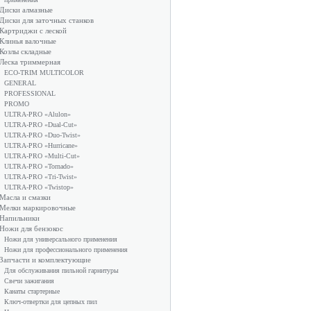
Диски алмазные
Диски для заточных станков
Картриджи с леской
Клинья валочные
Козлы складные
Леска триммерная
ECO-TRIM MULTICOLOR
GENERAL
PROFESSIONAL
PROMO
ULTRA-PRO «Alulon»
ULTRA-PRO «Dual-Cut»
ULTRA-PRO «Duo-Twist»
ULTRA-PRO «Hurricane»
ULTRA-PRO «Multi-Cut»
ULTRA-PRO «Tornado»
ULTRA-PRO «Tri-Twist»
ULTRA-PRO «Twistop»
Масла и смазки
Мелки маркировочные
Напильники
Ножи для бензокос
Ножи для универсального применения
Ножи для профессионального применения
Запчасти и комплектующие
Для обслуживания пильной гарнитуры
Свечи зажигания
Канаты стартерные
Ключ-отвертки для цепных пил