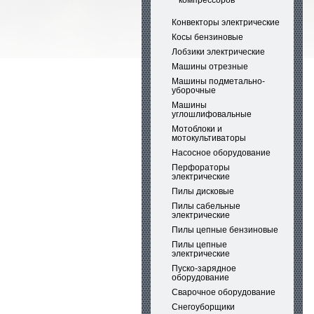
компрессоров
Конвекторы электрические
Косы бензиновые
Лобзики электрические
Машины отрезные
Машины подметально-
уборочные
Машины
углошлифовальные
Мотоблоки и
мотокультиваторы
Насосное оборудование
Перфораторы
электрические
Пилы дисковые
Пилы сабельные
электрические
Пилы цепные бензиновые
Пилы цепные
электрические
Пуско-зарядное
оборудование
Сварочное оборудование
Снегоуборщики