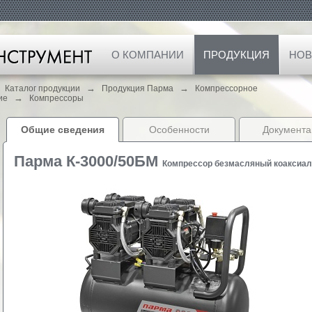
О КОМПАНИИ
ПРОДУКЦИЯ
НОВ
→
→
Каталог продукции
Продукция Парма
Компрессорное
→
ие
Компрессоры
Общие сведения
Особенности
Документа
Парма К-3000/50БМ
Компрессор безмасляный коаксиа