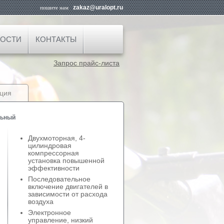
zakaz@uralopt.ru
пишите нам
ОСТИ
КОНТАКТЫ
Запрос прайс-листа
ция
льный
Двухмоторная, 4-
цилиндровая
компрессорная
установка повышенной
эффективности
Последовательное
включение двигателей в
зависимости от расхода
воздуха
Электронное
управление, низкий