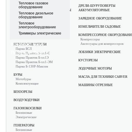
ИНСТРУМЕНТЫ CARVER
Тепловое газовое
ДРЕЛИ-ШУРУПОВЕРТЫ
оборудование
АККУМУЛЯТОРНЫЕ ИНСТРУМЕНТЫ
АККУМУЛЯТОРНЫЕ
Тепловое дизельное
PARMA ELECTRON
оборудование
ЗАРЯДНОЕ ОБОРУДОВАНИЕ
АППАРАТЫ МОЮЩИЕ ВЫСОКОГО
Тепловое
ИЗМЕЛЬЧИТЕЛИ САДОВЫЕ
электрооборудование
ДАВЛЕНИЯ
Электрические
Триммеры электрические
КОМПРЕССОРНОЕ ОБОРУДОВАНИ
Аксессуары
Компрессоры
Продукция Carver
Аксессуары для компрессоров
БЕТОНОСМЕСИТЕЛИ
Парма БСЛ
ЛОБЗИКИ ЭЛЕКТРИЧЕСКИЕ
Продукция Rezoil
Парма Практик Б-хх1-С
Парма Практик Б-хх1Э
КУСТОРЕЗЫ
Парма Практик Б-хх1-ЭМ
Парма Б-130Р-Максим
ЛОДОЧНЫЕ МОТОРЫ
БУРЫ
МАСЛА ДЛЯ ТЕХНИКИ CARVER
Мотобуры
Комплектующие
МАШИНЫ ОТРЕЗНЫЕ
БЕНЗОРЕЗЫ
ВОЗДУХОДУВКИ
ГАЗОНОКОСИЛКИ
Бензиновые
Электрические
ГЕНЕРАТОРЫ
Бензиновые