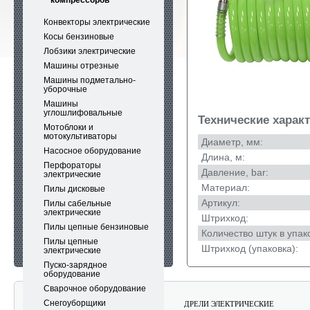
компрессоров
Конвекторы электрические
Косы бензиновые
Лобзики электрические
Машины отрезные
Машины подметально-
уборочные
Машины
углошлифовальные
Технические харак
Мотоблоки и
мотокультиваторы
Диаметр, мм:
Насосное оборудование
Длина, м:
Перфораторы
Давление, bar:
электрические
Материал:
Пилы дисковые
Артикул:
Пилы сабельные
электрические
Штрихкод:
Пилы цепные бензиновые
Количество штук в упак
Пилы цепные
Штрихкод (упаковка):
электрические
Пуско-зарядное
оборудование
Сварочное оборудование
Снегоуборщики
АККУМУЛЯТОРНЫЕ САДОВЫЕ
ДРЕЛИ ЭЛЕКТРИЧЕСКИЕ