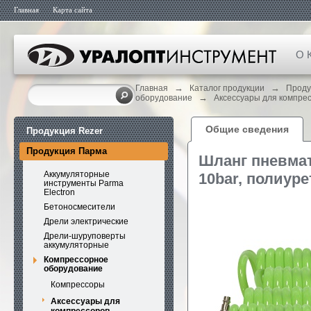
Главная
Карта сайта
О 
→
→
Главная
Каталог продукции
Проду
→
оборудование
Аксессуары для компре
Общие сведения
Продукция Rezer
Продукция Парма
Шланг пневмат
Аккумуляторные
10bar, полиуре
инструменты Parma
Electron
Бетоносмесители
Дрели электрические
Дрели-шуруповерты
аккумуляторные
Компрессорное
оборудование
Компрессоры
Аксессуары для