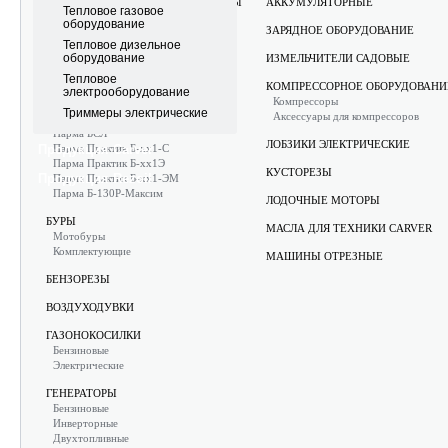
АККУМУЛЯТОРНЫЕ ИНСТРУМЕНТЫ
АККУМУЛЯТОРНЫЕ
Тепловое газовое
PARMA ELECTRON
оборудование
ЗАРЯДНОЕ ОБОРУДОВАНИЕ
Тепловое дизельное
АППАРАТЫ МОЮЩИЕ ВЫСОКОГО
оборудование
ИЗМЕЛЬЧИТЕЛИ САДОВЫЕ
ДАВЛЕНИЯ
Электрические
Тепловое
КОМПРЕССОРНОЕ ОБОРУДОВАНИ
Аксессуары
электрооборудование
Компрессоры
Триммеры электрические
Аксессуары для компрессоров
БЕТОНОСМЕСИТЕЛИ
Парма БСЛ
ЛОБЗИКИ ЭЛЕКТРИЧЕСКИЕ
Продукция Carver
Парма Практик Б-хх1-С
Парма Практик Б-хх1Э
КУСТОРЕЗЫ
Продукция Rezoil
Парма Практик Б-хх1-ЭМ
Парма Б-130Р-Максим
ЛОДОЧНЫЕ МОТОРЫ
БУРЫ
МАСЛА ДЛЯ ТЕХНИКИ CARVER
Мотобуры
Комплектующие
МАШИНЫ ОТРЕЗНЫЕ
БЕНЗОРЕЗЫ
ВОЗДУХОДУВКИ
ГАЗОНОКОСИЛКИ
Бензиновые
Электрические
ГЕНЕРАТОРЫ
Бензиновые
Инверторные
Двухтопливные