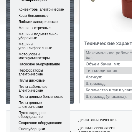
компрессоров
Конвекторы электрические
Косы бензиновые
Лобзики электрические
Машины отрезные
Машины подметально-
уборочные
Технические харак
Машины
углошлифовальные
Максимальное рабочее
Мотоблоки и
bar:
мотокультиваторы
Объем бачка, мл:
Насосное оборудование
Тип соединения:
Перфораторы
электрические
Артикул:
Пилы дисковые
Штрихкод:
Пилы сабельные
Количество штук в упак
электрические
Штрихкод (упаковка):
Пилы цепные бензиновые
Пилы цепные
электрические
Пуско-зарядное
оборудование
АККУМУЛЯТОРНЫЕ САДОВЫЕ
ДРЕЛИ ЭЛЕКТРИЧЕСКИЕ
Сварочное оборудование
ИНСТРУМЕНТЫ CARVER
ДРЕЛИ-ШУРУПОВЕРТЫ
Снегоуборщики