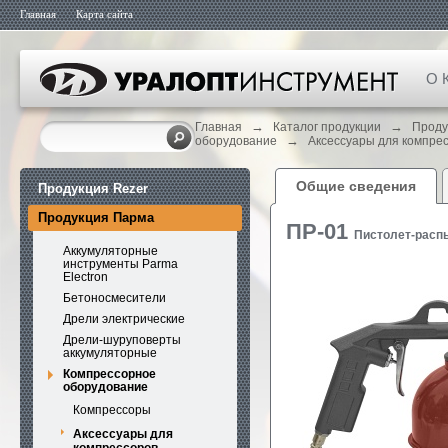
Главная
Карта сайта
О 
→
→
Главная
Каталог продукции
Проду
→
оборудование
Аксессуары для компре
Общие сведения
Продукция Rezer
Продукция Парма
ПР-01
Пистолет-расп
Аккумуляторные
инструменты Parma
Electron
Бетоносмесители
Дрели электрические
Дрели-шуруповерты
аккумуляторные
Компрессорное
оборудование
Компрессоры
Аксессуары для