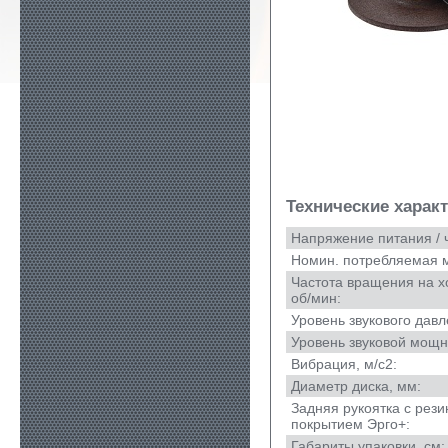
Технические харак
Напряжение питания / ч
Номин. потребляемая м
Частота вращения на х
об/мин:
Уровень звукового давл
Уровень звуковой мощно
Вибрация, м/с2:
Диаметр диска, мм:
Задняя рукоятка с рез
покрытием Эрго+:
Габариты упаковки, cм: