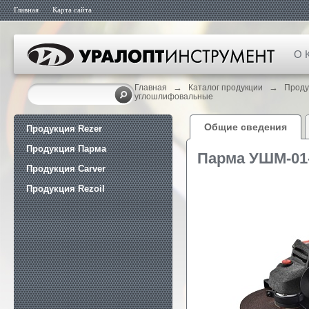
Главная
Карта сайта
О 
→
→
Главная
Каталог продукции
Проду
углошлифовальные
Общие сведения
Продукция Rezer
Продукция Парма
Парма УШМ-01
Продукция Carver
Продукция Rezoil