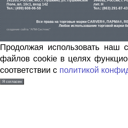
141205, Россия, МО, г. Пушкино, ул. Пушкинское
344092, Россия, г. Р
Поле, вл. 10с1, вход 142
лит. Н
Тел.: (499) 608-06-59
Тел.: (863) 291-87-43
Все права на торговые марки CARVER®, ПАРМА®, RE
Любое использование торговой марки бе
создание сайта "АПМ-Системс"
Продолжая использовать наш с
файлов cookie в целях функцио
соответствии с
политикой конфи
Я согласен