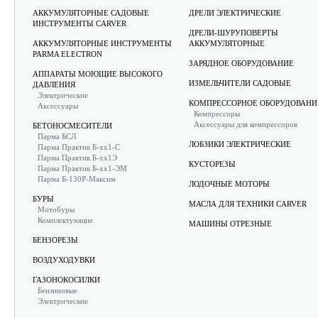
АККУМУЛЯТОРНЫЕ САДОВЫЕ
ДРЕЛИ ЭЛЕКТРИЧЕСКИЕ
ИНСТРУМЕНТЫ CARVER
ДРЕЛИ-ШУРУПОВЕРТЫ
АККУМУЛЯТОРНЫЕ ИНСТРУМЕНТЫ
АККУМУЛЯТОРНЫЕ
PARMA ELECTRON
ЗАРЯДНОЕ ОБОРУДОВАНИЕ
АППАРАТЫ МОЮЩИЕ ВЫСОКОГО
ИЗМЕЛЬЧИТЕЛИ САДОВЫЕ
ДАВЛЕНИЯ
Электрические
КОМПРЕССОРНОЕ ОБОРУДОВАНИ
Аксессуары
Компрессоры
Аксессуары для компрессоров
БЕТОНОСМЕСИТЕЛИ
Парма БСЛ
ЛОБЗИКИ ЭЛЕКТРИЧЕСКИЕ
Парма Практик Б-хх1-С
Парма Практик Б-хх1Э
КУСТОРЕЗЫ
Парма Практик Б-хх1-ЭМ
Парма Б-130Р-Максим
ЛОДОЧНЫЕ МОТОРЫ
БУРЫ
МАСЛА ДЛЯ ТЕХНИКИ CARVER
Мотобуры
Комплектующие
МАШИНЫ ОТРЕЗНЫЕ
БЕНЗОРЕЗЫ
ВОЗДУХОДУВКИ
ГАЗОНОКОСИЛКИ
Бензиновые
Электрические