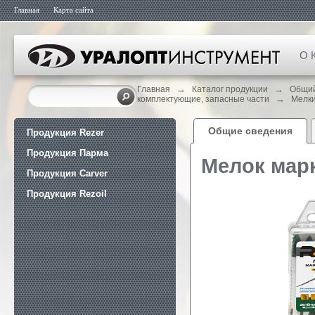
Главная
Карта сайта
О 
→
→
Главная
Каталог продукции
Общий
→
комплектующие, запасные части
Мелки
Общие сведения
Продукция Rezer
Продукция Парма
Мелок мар
Продукция Carver
Продукция Rezoil