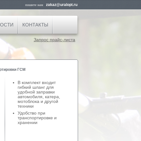
zakaz@uralopt.ru
пишите нам
ОСТИ
КОНТАКТЫ
Запрос прайс-листа
ортировки ГСМ
В комплект входит
гибкий шланг для
удобной заправки
автомобиля, катера,
мотоблока и другой
техники
Удобство при
транспортировке и
хранении