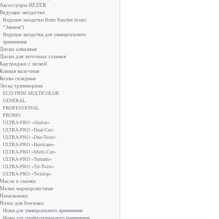
Аксессуары REZER
Ведущие звездочки
Ведущие звездочки Rezer Rancher (класс
"Эконом")
Ведущие звездочки для универсального
применения
Диски алмазные
Диски для заточных станков
Картриджи с леской
Клинья валочные
Козлы складные
Леска триммерная
ECO-TRIM MULTICOLOR
GENERAL
PROFESSIONAL
PROMO
ULTRA-PRO «Alulon»
ULTRA-PRO «Dual-Cut»
ULTRA-PRO «Duo-Twist»
ULTRA-PRO «Hurricane»
ULTRA-PRO «Multi-Cut»
ULTRA-PRO «Tornado»
ULTRA-PRO «Tri-Twist»
ULTRA-PRO «Twistop»
Масла и смазки
Мелки маркировочные
Напильники
Ножи для бензокос
Ножи для универсального применения
Ножи для профессионального применения