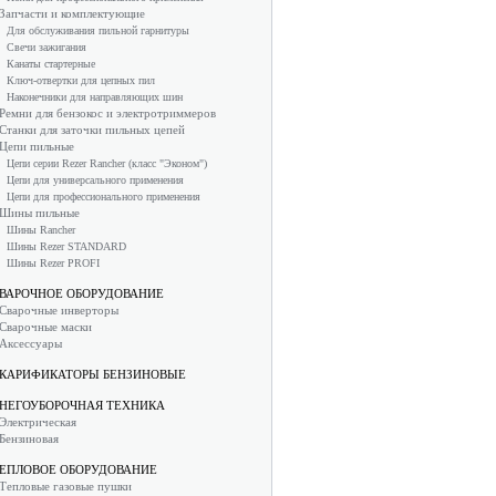
Запчасти и комплектующие
Для обслуживания пильной гарнитуры
Свечи зажигания
Канаты стартерные
Ключ-отвертки для цепных пил
Наконечники для направляющих шин
Ремни для бензокос и электротриммеров
Станки для заточки пильных цепей
Цепи пильные
Цепи серии Rezer Rancher (класс "Эконом")
Цепи для универсального применения
Цепи для профессионального применения
Шины пильные
Шины Rancher
Шины Rezer STANDARD
Шины Rezer PROFI
ВАРОЧНОЕ ОБОРУДОВАНИЕ
Сварочные инверторы
Сварочные маски
Аксессуары
КАРИФИКАТОРЫ БЕНЗИНОВЫЕ
НЕГОУБОРОЧНАЯ ТЕХНИКА
Электрическая
Бензиновая
ЕПЛОВОЕ ОБОРУДОВАНИЕ
Тепловые газовые пушки