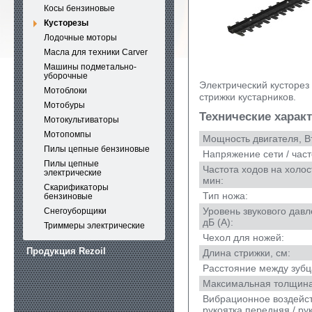
Косы бензиновые
Кусторезы
Лодочные моторы
Масла для техники Carver
Машины подметально-
уборочные
Электрический кусторез
Мотоблоки
стрижки кустарников.
Мотобуры
Технические харак
Мотокультиваторы
Мотопомпы
Мощность двигателя, В
Пилы цепные бензиновые
Напряжение сети / част
Пилы цепные
Частота ходов на холос
электрические
мин:
Скарификаторы
Тип ножа:
бензиновые
Уровень звукового давл
Снегоуборщики
дБ (А):
Триммеры электрические
Чехол для ножей:
Продукция Rezoil
Длина стрижки, см:
Расстояние между зубц
Максимальная толщина
Вибрационное воздейств
рукоятка передняя / ру