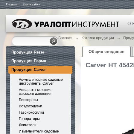
Главная
Карта сайта
О 
→
→
Главная
Каталог продукции
Проду
Общие сведения
Продукция Rezer
Продукция Парма
Carver HT 454
Продукция Carver
Аккумуляторные садовые
инструменты Carver
Аппараты моющие
высокого давления
Бензорезы
Воздуходувки
Газонокосилки
Генераторы
Двигатели
Измельчители садовые