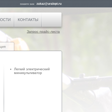
zakaz@uralopt.ru
пишите нам
ОСТИ
КОНТАКТЫ
Запрос прайс-листа
ция
Легкий электрический
миникультиватор