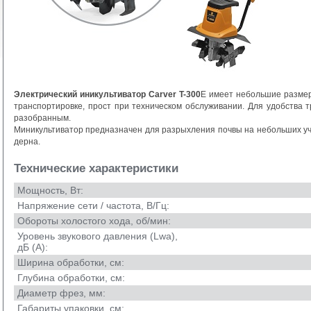
Электрический иникультиватор Carver T-300
E имеет небольшие размер
транспортировке, прост при техническом обслуживании. Для удобства 
разобранным.
Миникультиватор предназначен для разрыхления почвы на небольших уч
дерна.
Технические характеристики
Мощность, Вт:
Напряжение сети / частота, В/Гц:
Обороты холостого хода, об/мин:
Уровень звукового давления (Lwa),
дБ (А):
Ширина обработки, см:
Глубина обработки, см:
Диаметр фрез, мм:
Габариты упаковки, см: