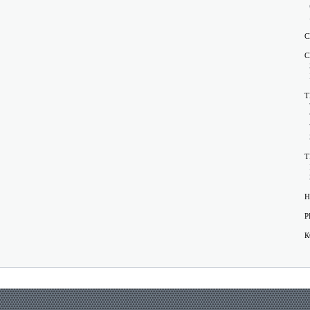
С
С
Т
Т
Н
Р
К