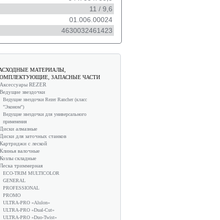
11 / 9,6
01.006.00024
4630032461423
АСХОДНЫЕ МАТЕРИАЛЫ,
ОМПЛЕКТУЮЩИЕ, ЗАПАСНЫЕ ЧАСТИ
Аксессуары REZER
Ведущие звездочки
Ведущие звездочки Rezer Rancher (класс
"Эконом")
Ведущие звездочки для универсального
применения
Диски алмазные
Диски для заточных станков
Картриджи с леской
Клинья валочные
Козлы складные
Леска триммерная
ECO-TRIM MULTICOLOR
GENERAL
PROFESSIONAL
PROMO
ULTRA-PRO «Alulon»
ULTRA-PRO «Dual-Cut»
ULTRA-PRO «Duo-Twist»