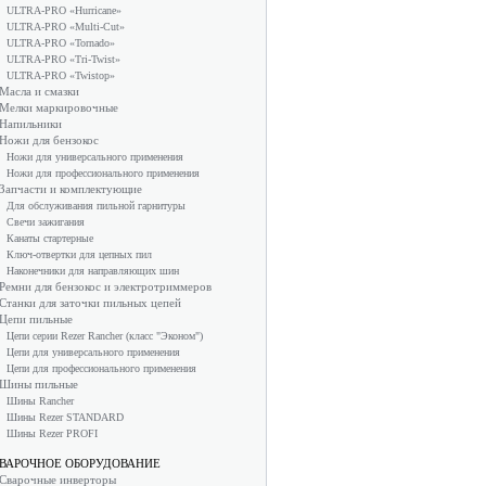
ULTRA-PRO «Hurricane»
ULTRA-PRO «Multi-Cut»
ULTRA-PRO «Tornado»
ULTRA-PRO «Tri-Twist»
ULTRA-PRO «Twistop»
Масла и смазки
Мелки маркировочные
Напильники
Ножи для бензокос
Ножи для универсального применения
Ножи для профессионального применения
Запчасти и комплектующие
Для обслуживания пильной гарнитуры
Свечи зажигания
Канаты стартерные
Ключ-отвертки для цепных пил
Наконечники для направляющих шин
Ремни для бензокос и электротриммеров
Станки для заточки пильных цепей
Цепи пильные
Цепи серии Rezer Rancher (класс "Эконом")
Цепи для универсального применения
Цепи для профессионального применения
Шины пильные
Шины Rancher
Шины Rezer STANDARD
Шины Rezer PROFI
ВАРОЧНОЕ ОБОРУДОВАНИЕ
Сварочные инверторы