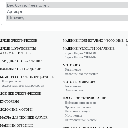
Вес брутто / нетто, кг :
Артикул:
Штрихкод:
ДРЕЛИ ЭЛЕКТРИЧЕСКИЕ
МАШИНЫ ПОДМЕТАЛЬНО-УБОРОЧНЫЕ
Р
К
ДРЕЛИ-ШУРУПОВЕРТЫ
МАШИНЫ УГЛОШЛИФОВАЛЬНЫЕ
АККУМУЛЯТОРНЫЕ
Серия Парма УШМ-01
Серия Парма УШМ-02
ЗАРЯДНОЕ ОБОРУДОВАНИЕ
МОТОБЛОКИ
ИЗМЕЛЬЧИТЕЛИ САДОВЫЕ
Бензиновые
Навесное оборудование
КОМПРЕССОРНОЕ ОБОРУДОВАНИЕ
Компрессоры
МОТОКУЛЬТИВАТОРЫ
Аксессуары для компрессоров
Бензиновые
Электрические
ЛОБЗИКИ ЭЛЕКТРИЧЕСКИЕ
НАСОСНОЕ ОБОРУДОВАНИЕ
КУСТОРЕЗЫ
Вибрационные насосы
Дренажные насосы
ЛОДОЧНЫЕ МОТОРЫ
Насосные станции
Мотопомпы
МАСЛА ДЛЯ ТЕХНИКИ CARVER
Центробежные насосы
МАШИНЫ ОТРЕЗНЫЕ
ПЕРФОРАТОРЫ ЭЛЕКТРИЧЕСКИЕ