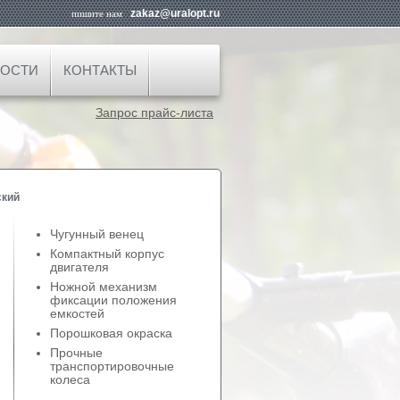
zakaz@uralopt.ru
пишите нам
ОСТИ
КОНТАКТЫ
Запрос прайс-листа
ский
Чугунный венец
Компактный корпус
двигателя
Ножной механизм
фиксации положения
емкостей
Порошковая окраска
Прочные
транспортировочные
колеса