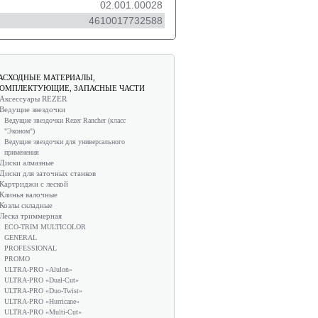
02.001.00028
4610017732588
АСХОДНЫЕ МАТЕРИАЛЫ,
ОМПЛЕКТУЮЩИЕ, ЗАПАСНЫЕ ЧАСТИ
Аксессуары REZER
Ведущие звездочки
Ведущие звездочки Rezer Rancher (класс
"Эконом")
Ведущие звездочки для универсального
применения
Диски алмазные
Диски для заточных станков
Картриджи с леской
Клинья валочные
Козлы складные
Леска триммерная
ECO-TRIM MULTICOLOR
GENERAL
PROFESSIONAL
PROMO
ULTRA-PRO «Alulon»
ULTRA-PRO «Dual-Cut»
ULTRA-PRO «Duo-Twist»
ULTRA-PRO «Hurricane»
ULTRA-PRO «Multi-Cut»