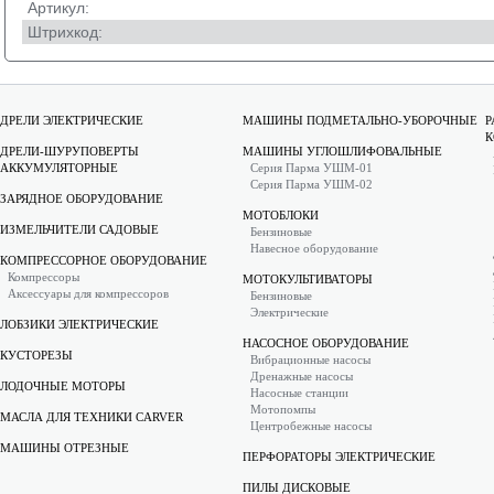
Артикул:
Штрихкод:
ДРЕЛИ ЭЛЕКТРИЧЕСКИЕ
МАШИНЫ ПОДМЕТАЛЬНО-УБОРОЧНЫЕ
Р
К
ДРЕЛИ-ШУРУПОВЕРТЫ
МАШИНЫ УГЛОШЛИФОВАЛЬНЫЕ
АККУМУЛЯТОРНЫЕ
Серия Парма УШМ-01
Серия Парма УШМ-02
ЗАРЯДНОЕ ОБОРУДОВАНИЕ
МОТОБЛОКИ
ИЗМЕЛЬЧИТЕЛИ САДОВЫЕ
Бензиновые
Навесное оборудование
КОМПРЕССОРНОЕ ОБОРУДОВАНИЕ
Компрессоры
МОТОКУЛЬТИВАТОРЫ
Аксессуары для компрессоров
Бензиновые
Электрические
ЛОБЗИКИ ЭЛЕКТРИЧЕСКИЕ
НАСОСНОЕ ОБОРУДОВАНИЕ
КУСТОРЕЗЫ
Вибрационные насосы
Дренажные насосы
ЛОДОЧНЫЕ МОТОРЫ
Насосные станции
Мотопомпы
МАСЛА ДЛЯ ТЕХНИКИ CARVER
Центробежные насосы
МАШИНЫ ОТРЕЗНЫЕ
ПЕРФОРАТОРЫ ЭЛЕКТРИЧЕСКИЕ
ПИЛЫ ДИСКОВЫЕ