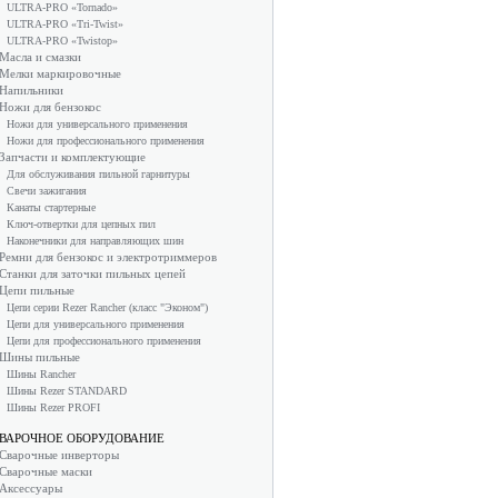
ULTRA-PRO «Tornado»
ULTRA-PRO «Tri-Twist»
ULTRA-PRO «Twistop»
Масла и смазки
Мелки маркировочные
Напильники
Ножи для бензокос
Ножи для универсального применения
Ножи для профессионального применения
Запчасти и комплектующие
Для обслуживания пильной гарнитуры
Свечи зажигания
Канаты стартерные
Ключ-отвертки для цепных пил
Наконечники для направляющих шин
Ремни для бензокос и электротриммеров
Станки для заточки пильных цепей
Цепи пильные
Цепи серии Rezer Rancher (класс "Эконом")
Цепи для универсального применения
Цепи для профессионального применения
Шины пильные
Шины Rancher
Шины Rezer STANDARD
Шины Rezer PROFI
ВАРОЧНОЕ ОБОРУДОВАНИЕ
Сварочные инверторы
Сварочные маски
Аксессуары