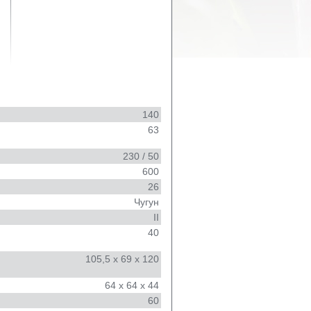
140
63
230 / 50
600
26
Чугун
II
40
105,5 х 69 х 120
64 х 64 х 44
60