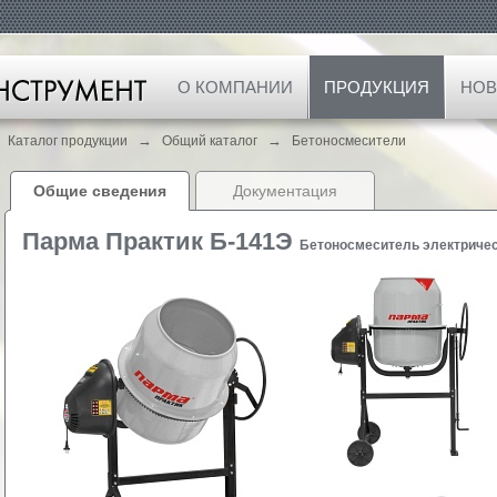
О КОМПАНИИ
ПРОДУКЦИЯ
НОВ
→
→
Каталог продукции
Общий каталог
Бетоносмесители
Общие сведения
Документация
Парма Практик Б-141Э
Бетоносмеситель электриче