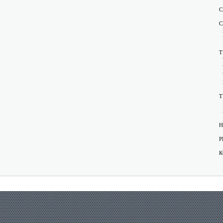
С
С
Т
Т
Н
Р
К