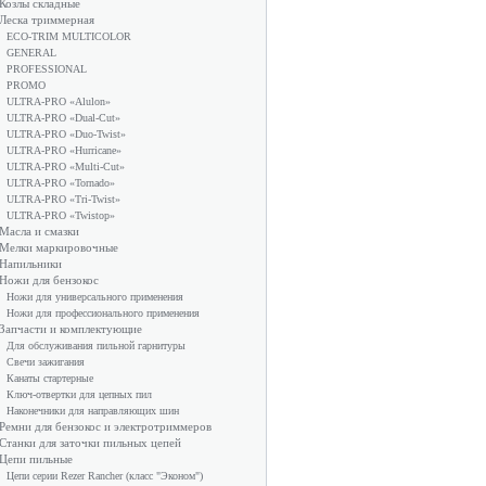
Козлы складные
Леска триммерная
ECO-TRIM MULTICOLOR
GENERAL
PROFESSIONAL
PROMO
ULTRA-PRO «Alulon»
ULTRA-PRO «Dual-Cut»
ULTRA-PRO «Duo-Twist»
ULTRA-PRO «Hurricane»
ULTRA-PRO «Multi-Cut»
ULTRA-PRO «Tornado»
ULTRA-PRO «Tri-Twist»
ULTRA-PRO «Twistop»
Масла и смазки
Мелки маркировочные
Напильники
Ножи для бензокос
Ножи для универсального применения
Ножи для профессионального применения
Запчасти и комплектующие
Для обслуживания пильной гарнитуры
Свечи зажигания
Канаты стартерные
Ключ-отвертки для цепных пил
Наконечники для направляющих шин
Ремни для бензокос и электротриммеров
Станки для заточки пильных цепей
Цепи пильные
Цепи серии Rezer Rancher (класс "Эконом")