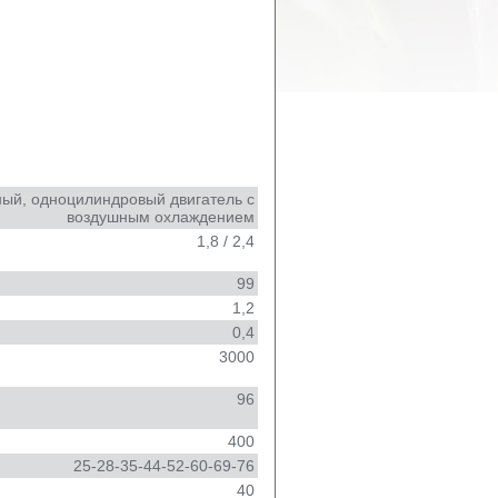
ный, одноцилиндровый двигатель с
воздушным охлаждением
1,8 / 2,4
99
1,2
0,4
3000
96
400
25-28-35-44-52-60-69-76
40