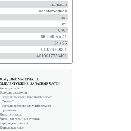
стальная
несамоходная
нет
нет
6"/8"
66 х 49,5 х 41
24 / 25
01.024.00001
4610017736401
АСХОДНЫЕ МАТЕРИАЛЫ,
ОМПЛЕКТУЮЩИЕ, ЗАПАСНЫЕ ЧАСТИ
Аксессуары REZER
Ведущие звездочки
Ведущие звездочки Rezer Rancher (класс
"Эконом")
Ведущие звездочки для универсального
применения
Диски алмазные
Диски для заточных станков
Картриджи с леской
Клинья валочные