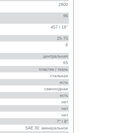
2800
96
457 / 18’’
25-75
6
центральная
65
пластик / ткань
стальная
есть
самоходная
есть
нет
нет
нет
7" / 8"
SAE 30, минеральное