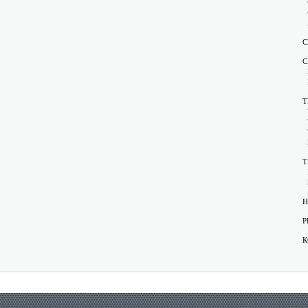
С
С
Т
Т
Н
Р
К