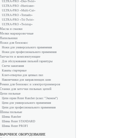
ULTRA-PRO «Duo-Twist»
ULTRA-PRO «Hurricane»
ULTRA-PRO «Multi-Cut»
ULTRA-PRO «Tornado»
ULTRA-PRO «Tri-Twist»
ULTRA-PRO «Twistop»
Масла и смазки
Мелки маркировочные
Напильники
Ножи для бензокос
Ножи для универсального применения
Ножи для профессионального применения
Запчасти и комплектующие
Для обслуживания пильной гарнитуры
Свечи зажигания
Канаты стартерные
Ключ-отвертки для цепных пил
Наконечники для направляющих шин
Ремни для бензокос и электротриммеров
Станки для заточки пильных цепей
Цепи пильные
Цепи серии Rezer Rancher (класс "Эконом")
Цепи для универсального применения
Цепи для профессионального применения
Шины пильные
Шины Rancher
Шины Rezer STANDARD
Шины Rezer PROFI
ВАРОЧНОЕ ОБОРУДОВАНИЕ