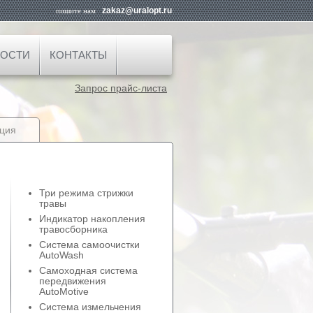
zakaz@uralopt.ru
пишите нам
ОСТИ
КОНТАКТЫ
Запрос прайс-листа
ция
Три режима стрижки
травы
Индикатор накопления
травосборника
Система самоочистки
AutoWash
Самоходная система
передвижения
AutoMotive
Система измельчения