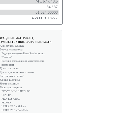
74 х 57 х 48,5
34 / 37
01.024.00003
4680019118277
АСХОДНЫЕ МАТЕРИАЛЫ,
ОМПЛЕКТУЮЩИЕ, ЗАПАСНЫЕ ЧАСТИ
Аксессуары REZER
Ведущие звездочки
Ведущие звездочки Rezer Rancher (класс
"Эконом")
Ведущие звездочки для универсального
применения
Диски алмазные
Диски для заточных станков
Картриджи с леской
Клинья валочные
Козлы складные
Леска триммерная
ECO-TRIM MULTICOLOR
GENERAL
PROFESSIONAL
PROMO
ULTRA-PRO «Alulon»
ULTRA-PRO «Dual-Cut»