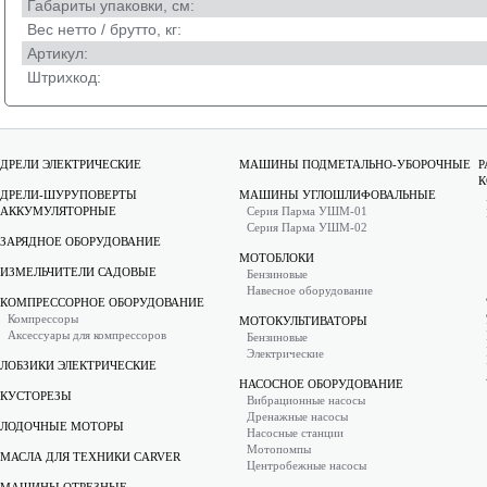
Габариты упаковки, см:
Вес нетто / брутто, кг:
Артикул:
Штрихкод:
ДРЕЛИ ЭЛЕКТРИЧЕСКИЕ
МАШИНЫ ПОДМЕТАЛЬНО-УБОРОЧНЫЕ
Р
К
ДРЕЛИ-ШУРУПОВЕРТЫ
МАШИНЫ УГЛОШЛИФОВАЛЬНЫЕ
АККУМУЛЯТОРНЫЕ
Серия Парма УШМ-01
Серия Парма УШМ-02
ЗАРЯДНОЕ ОБОРУДОВАНИЕ
МОТОБЛОКИ
ИЗМЕЛЬЧИТЕЛИ САДОВЫЕ
Бензиновые
Навесное оборудование
КОМПРЕССОРНОЕ ОБОРУДОВАНИЕ
Компрессоры
МОТОКУЛЬТИВАТОРЫ
Аксессуары для компрессоров
Бензиновые
Электрические
ЛОБЗИКИ ЭЛЕКТРИЧЕСКИЕ
НАСОСНОЕ ОБОРУДОВАНИЕ
КУСТОРЕЗЫ
Вибрационные насосы
Дренажные насосы
ЛОДОЧНЫЕ МОТОРЫ
Насосные станции
Мотопомпы
МАСЛА ДЛЯ ТЕХНИКИ CARVER
Центробежные насосы