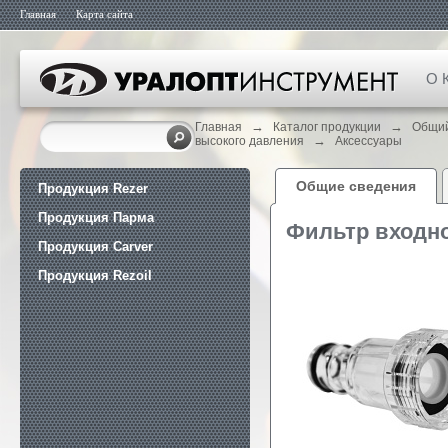
Главная
Карта сайта
О 
→
→
Главная
Каталог продукции
Общий
→
высокого давления
Аксессуары
Общие сведения
Продукция Rezer
Продукция Парма
Фильтр входн
Продукция Carver
Продукция Rezoil