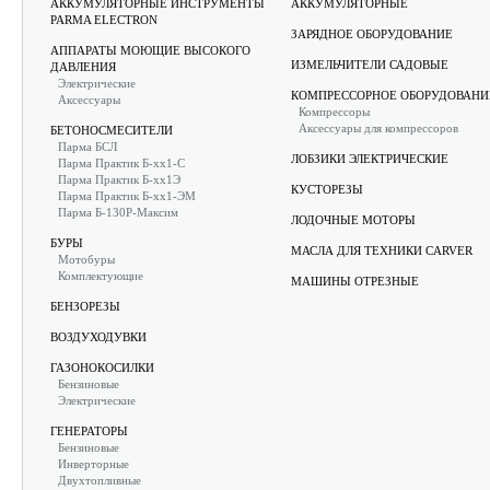
АККУМУЛЯТОРНЫЕ ИНСТРУМЕНТЫ
АККУМУЛЯТОРНЫЕ
PARMA ELECTRON
ЗАРЯДНОЕ ОБОРУДОВАНИЕ
АППАРАТЫ МОЮЩИЕ ВЫСОКОГО
ИЗМЕЛЬЧИТЕЛИ САДОВЫЕ
ДАВЛЕНИЯ
Электрические
КОМПРЕССОРНОЕ ОБОРУДОВАНИ
Аксессуары
Компрессоры
Аксессуары для компрессоров
БЕТОНОСМЕСИТЕЛИ
Парма БСЛ
ЛОБЗИКИ ЭЛЕКТРИЧЕСКИЕ
Парма Практик Б-хх1-С
Парма Практик Б-хх1Э
КУСТОРЕЗЫ
Парма Практик Б-хх1-ЭМ
Парма Б-130Р-Максим
ЛОДОЧНЫЕ МОТОРЫ
БУРЫ
МАСЛА ДЛЯ ТЕХНИКИ CARVER
Мотобуры
Комплектующие
МАШИНЫ ОТРЕЗНЫЕ
БЕНЗОРЕЗЫ
ВОЗДУХОДУВКИ
ГАЗОНОКОСИЛКИ
Бензиновые
Электрические
ГЕНЕРАТОРЫ
Бензиновые
Инверторные
Двухтопливные