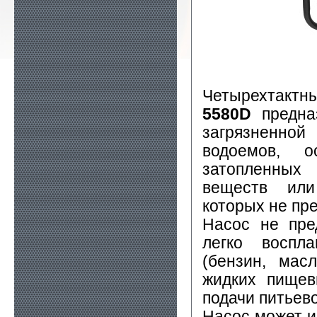
Четырехтакт
5580D
предназ
загрязненной
водоемов, о
затопленных
веществ или
которых не пр
Насос не пре
легко воспл
(бензин, мас
жидких пищев
подачи питьев
Насос может и