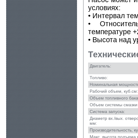
условиях:
• Интервал те
• Относите
температуре +
• Высота над у
Технически
Двигатель:
Топливо:
Номинальная мощность, 
Рабочий объем, куб.см:
Объем топливного бака,
Объем системы смазки 
Система запуска:
Диаметр вх./вых. отвер
мм:
Производительность, ку
Макс. высота подъема 