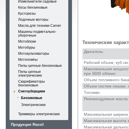
Измельчители садовые
Косы бензиновые
Кусторезы
Лодочные моторы
Масла для техники Carver
Машины подметально-
уборочные
Мотоблоки
Технические харак
Мотобуры
Двигатель:
Мотокультиваторы
Мотопомпы
Рабочий объем, куб.см:
Пилы цепные бензиновые
Максимальная мощность,
Пилы цепные
при 3600 об/мин:
электрические
Объем топливного бака,
Скарификаторы
бензиновые
Объем систем смазки, 
Снегоуборщики
Топливо:
Бензиновые
Рекомендуемые масла:
Электрические
Триммеры электрические
Максимальная ширина з
Максимальная высота з
Продукция Rezoil
Максимальная дальнос