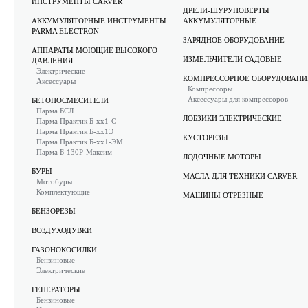
ИНСТРУМЕНТЫ CARVER
ДРЕЛИ-ШУРУПОВЕРТЫ
АККУМУЛЯТОРНЫЕ ИНСТРУМЕНТЫ
АККУМУЛЯТОРНЫЕ
PARMA ELECTRON
ЗАРЯДНОЕ ОБОРУДОВАНИЕ
АППАРАТЫ МОЮЩИЕ ВЫСОКОГО
ИЗМЕЛЬЧИТЕЛИ САДОВЫЕ
ДАВЛЕНИЯ
Электрические
КОМПРЕССОРНОЕ ОБОРУДОВАНИ
Аксессуары
Компрессоры
Аксессуары для компрессоров
БЕТОНОСМЕСИТЕЛИ
Парма БСЛ
ЛОБЗИКИ ЭЛЕКТРИЧЕСКИЕ
Парма Практик Б-хх1-С
Парма Практик Б-хх1Э
КУСТОРЕЗЫ
Парма Практик Б-хх1-ЭМ
Парма Б-130Р-Максим
ЛОДОЧНЫЕ МОТОРЫ
БУРЫ
МАСЛА ДЛЯ ТЕХНИКИ CARVER
Мотобуры
Комплектующие
МАШИНЫ ОТРЕЗНЫЕ
БЕНЗОРЕЗЫ
ВОЗДУХОДУВКИ
ГАЗОНОКОСИЛКИ
Бензиновые
Электрические
ГЕНЕРАТОРЫ
Бензиновые