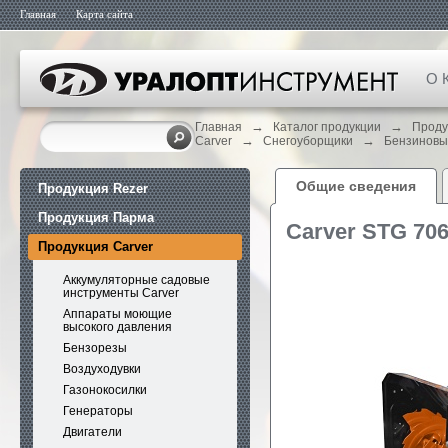
Главная
Карта сайта
О 
→
→
Главная
Каталог продукции
Проду
→
→
Carver
Снегоуборщики
Бензиновы
Общие сведения
Продукция Rezer
Продукция Парма
Carver STG 70
Продукция Carver
Аккумуляторные садовые
инструменты Carver
Аппараты моющие
высокого давления
Бензорезы
Воздуходувки
Газонокосилки
Генераторы
Двигатели