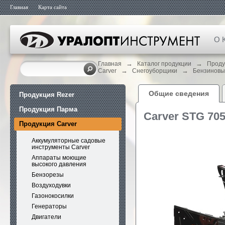
Главная
Карта сайта
О 
→
→
Главная
Каталог продукции
Проду
→
→
Carver
Снегоуборщики
Бензиновы
Общие сведения
Продукция Rezer
Продукция Парма
Carver STG 70
Продукция Carver
Аккумуляторные садовые
инструменты Carver
Аппараты моющие
высокого давления
Бензорезы
Воздуходувки
Газонокосилки
Генераторы
Двигатели