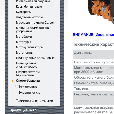
Измельчители садовые
Косы бензиновые
Кусторезы
Лодочные моторы
Масла для техники Carver
Машины подметально-
уборочные
ВНИМАНИЕ! Изменение
Мотоблоки
Мотобуры
Технические харак
Мотокультиваторы
Двигатель:
Мотопомпы
Пилы цепные бензиновые
Рабочий объем, куб.см:
Пилы цепные
электрические
Максимальная мощность,
при 3600 об/мин:
Скарификаторы
бензиновые
Объем топливного бака,
Снегоуборщики
Объем систем смазки, 
Бензиновые
Топливо:
Электрические
Рекомендуемые масла:
Триммеры электрические
Максимальная ширина з
Продукция Rezoil
расширителями ковша, 