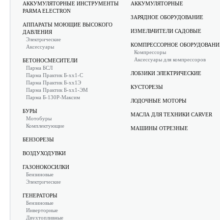
АККУМУЛЯТОРНЫЕ ИНСТРУМЕНТЫ
АККУМУЛЯТОРНЫЕ
PARMA ELECTRON
ЗАРЯДНОЕ ОБОРУДОВАНИЕ
АППАРАТЫ МОЮЩИЕ ВЫСОКОГО
ИЗМЕЛЬЧИТЕЛИ САДОВЫЕ
ДАВЛЕНИЯ
Электрические
КОМПРЕССОРНОЕ ОБОРУДОВАНИ
Аксессуары
Компрессоры
Аксессуары для компрессоров
БЕТОНОСМЕСИТЕЛИ
Парма БСЛ
ЛОБЗИКИ ЭЛЕКТРИЧЕСКИЕ
Парма Практик Б-хх1-С
Парма Практик Б-хх1Э
КУСТОРЕЗЫ
Парма Практик Б-хх1-ЭМ
Парма Б-130Р-Максим
ЛОДОЧНЫЕ МОТОРЫ
БУРЫ
МАСЛА ДЛЯ ТЕХНИКИ CARVER
Мотобуры
Комплектующие
МАШИНЫ ОТРЕЗНЫЕ
БЕНЗОРЕЗЫ
ВОЗДУХОДУВКИ
ГАЗОНОКОСИЛКИ
Бензиновые
Электрические
ГЕНЕРАТОРЫ
Бензиновые
Инверторные
Двухтопливные