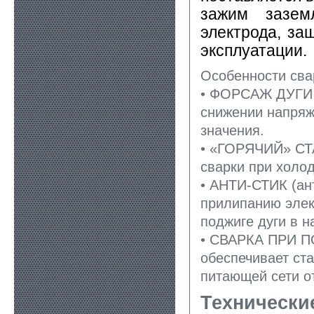
зажим зазем
электрода, за
эксплуатации.
Особенности сва
• ФОРСАЖ ДУГИ 
снижении напряж
значения.
• «ГОРЯЧИЙ» СТА
сварки при холо
• АНТИ-СТИК (ан
прилипанию элек
поджиге дуги в н
• СВАРКА ПРИ 
обеспечивает ст
питающей сети от
Технически