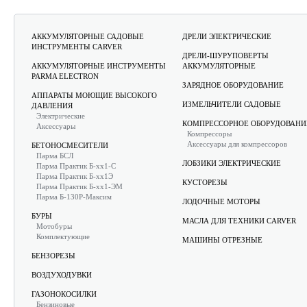
АККУМУЛЯТОРНЫЕ САДОВЫЕ
ДРЕЛИ ЭЛЕКТРИЧЕСКИЕ
ИНСТРУМЕНТЫ CARVER
ДРЕЛИ-ШУРУПОВЕРТЫ
АККУМУЛЯТОРНЫЕ ИНСТРУМЕНТЫ
АККУМУЛЯТОРНЫЕ
PARMA ELECTRON
ЗАРЯДНОЕ ОБОРУДОВАНИЕ
АППАРАТЫ МОЮЩИЕ ВЫСОКОГО
ИЗМЕЛЬЧИТЕЛИ САДОВЫЕ
ДАВЛЕНИЯ
Электрические
КОМПРЕССОРНОЕ ОБОРУДОВАНИ
Аксессуары
Компрессоры
Аксессуары для компрессоров
БЕТОНОСМЕСИТЕЛИ
Парма БСЛ
ЛОБЗИКИ ЭЛЕКТРИЧЕСКИЕ
Парма Практик Б-хх1-С
Парма Практик Б-хх1Э
КУСТОРЕЗЫ
Парма Практик Б-хх1-ЭМ
Парма Б-130Р-Максим
ЛОДОЧНЫЕ МОТОРЫ
БУРЫ
МАСЛА ДЛЯ ТЕХНИКИ CARVER
Мотобуры
Комплектующие
МАШИНЫ ОТРЕЗНЫЕ
БЕНЗОРЕЗЫ
ВОЗДУХОДУВКИ
ГАЗОНОКОСИЛКИ
Бензиновые