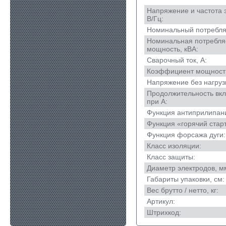
Напряжение и частота 
В/Гц:
Номинальный потребляе
Номинальная потребл
мощность, кВА:
Сварочный ток, А:
Коэффициент мощност
Напряжение без нагрузк
Продолжительность вкл
при A:
Функция анти­прилипан
Функция «горячий старт
Функция форсажа дуги:
Класс изоляции:
Класс защиты:
Диаметр электродов, м
Габариты упаковки, см:
Вес брутто / нетто, кг:
Артикул:
Штрихкод: