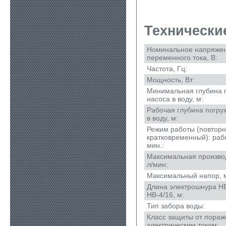
Технически
Номинальное напряже
переменного тока, В:
Частота, Гц:
Мощность, Вт:
Минимальная глубина 
насоса в воду, м:
Рабочая глубина погру
в воду, м:
Режим работы (повторн
кратковременный): рабо
мин.:
Максимальная произво
л/мин:
Максимальный напор, 
Длина электрошнура НВ
НВ-4/16, м:
Тип забора воды:
Класс защиты от пора
электрическим током: