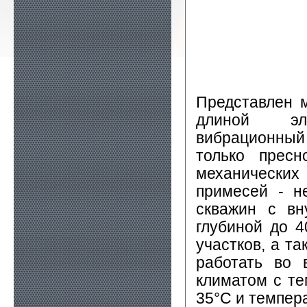
Представлен 
длиной эле
вибрационный 
только прес
механических
примесей - н
скважин с в
глубиной до 4
участков, а т
работать во 
климатом с те
35°С и темпер