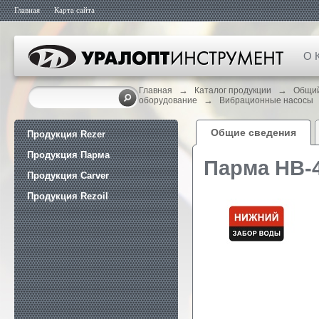
Главная
Карта сайта
О 
→
→
Главная
Каталог продукции
Общий
→
оборудование
Вибрационные насосы
Общие сведения
Продукция Rezer
Продукция Парма
Парма НВ-
Продукция Carver
Продукция Rezoil