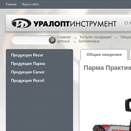
Главная
Карта сайта
О 
→
→
Главная
Каталог продукции
Общий
→
цепные
Бензиновые
Общие сведения
Продукция Rezer
Продукция Парма
Парма Практик
Продукция Carver
Продукция Rezoil