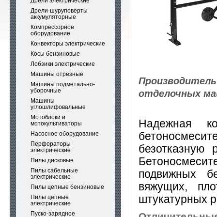
Дрели электрические
Дрели-шуруповерты
аккумуляторные
Компрессорное
оборудование
Конвекторы электрические
Косы бензиновые
Лобзики электрические
Машины отрезные
Производитель
Машины подметально-
уборочные
отделочных маш
Машины
углошлифовальные
Мотоблоки и
Надежная кон
мотокультиваторы
бетоносмес
Насосное оборудование
Перфораторы
безотказную 
электрические
Бетоносмеси
Пилы дисковые
Пилы сабельные
подвижных б
электрические
вяжущих, пло
Пилы цепные бензиновые
штукатурных р
Пилы цепные
электрические
Пуско-зарядное
Отличительные