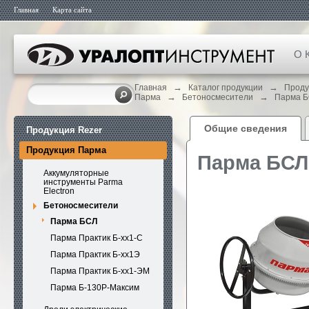
Главная
Карта сайта
О 
→
→
Главная
Каталог продукции
Проду
→
→
Парма
Бетоносмесители
Парма 
Общие сведения
Продукция Rezer
Продукция Парма
Парма БСЛ
Аккумуляторные
инструменты Parma
Electron
Бетоносмесители
Парма БСЛ
Парма Практик Б-хх1-С
Парма Практик Б-хх1Э
Парма Практик Б-хх1-ЭМ
Парма Б-130Р-Максим