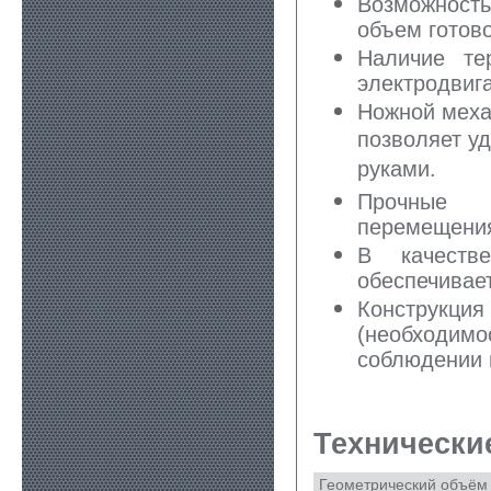
Возможность
объем готов
Наличие те
электродвига
Ножной меха
позволяет у
руками.
Прочные т
перемещени
В качестве
обеспечивает
Конструкция
(необходим
соблюдении 
Технически
Геометрический объём ,