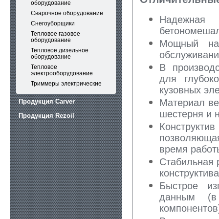
оборудование
Сварочное оборудование
Надежная к
Снегоуборщики
бетономешал
Тепловое газовое
оборудование
Мощный над
Тепловое дизельное
обслуживани
оборудование
В производс
Тепловое
электрооборудование
для глубок
Триммеры электрические
кузовных эл
Материал ве
Продукция Carver
шестерня и 
Продукция Rezoil
Конструкти
позволяющая
время работ
Стабильная 
конструктива
Быстрое из
данным (в
компонентов