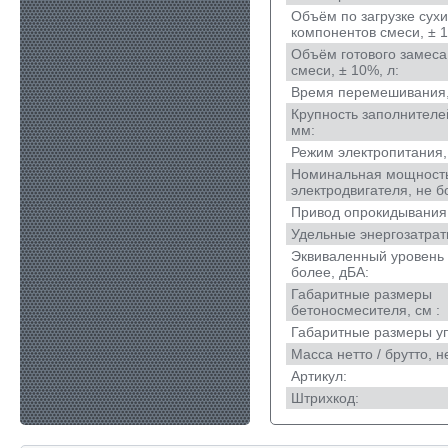
Объём по загрузке сухи
компонентов смеси, ± 1
Объём готового замеса
смеси, ± 10%, л:
Время перемешивания, 
Крупность заполнителей
мм:
Режим электропитания,
Номинальная мощност
электродвигателя, не б
Привод опрокидывания
Удельные энергозатраты
Эквиваленный уровень 
более, дБА:
Габаритные размеры
бетоносмесителя, см :
Габаритные размеры уп
Масса нетто / брутто, не
Артикул:
Штрихкод: