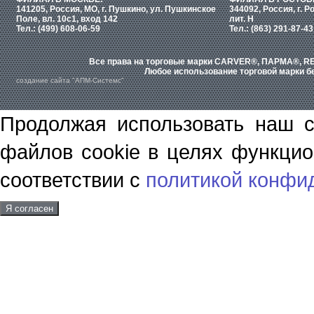
141205, Россия, МО, г. Пушкино, ул. Пушкинское
344092, Россия, г. Р
Поле, вл. 10с1, вход 142
лит. Н
Тел.: (499) 608-06-59
Тел.: (863) 291-87-43
Все права на торговые марки CARVER®, ПАРМА®, RE
Любое использование торговой марки бе
создание сайта "АПМ-Системс"
Продолжая использовать наш с
файлов cookie в целях функцио
соответствии с
политикой конфи
Я согласен