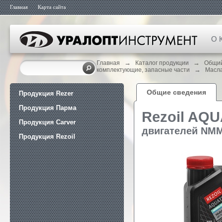
Главная
Карта сайта
О 
→
→
Главная
Каталог продукции
Общий
→
комплектующие, запасные части
Масла
Общие сведения
Продукция Rezer
Продукция Парма
Rezoil AQ
Продукция Carver
двигателей NMM
Продукция Rezoil